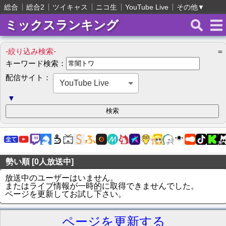
総合
総合2
ツイキャス
ニコ生
YouTube Live
その他
▼
ミックスランキング
-絞り込み検索-
＝
キーワード検索：
配信サイト：
YouTube Live
▼
勢い順 [0人放送中]
放送中のユーザーはいません。
またはライブ情報が一時的に取得できませんでした。
ページを更新してお試し下さい。
ページを更新する