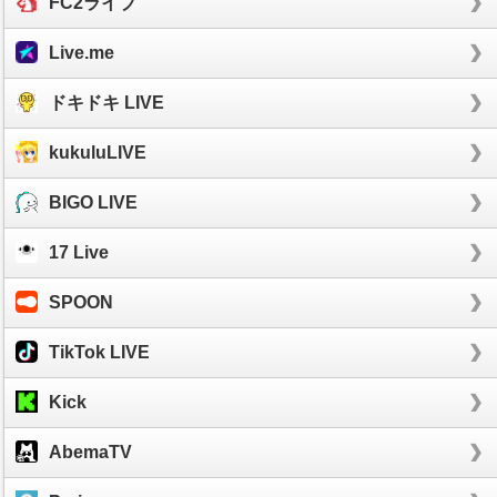
FC2ライブ
Live.me
ドキドキ LIVE
kukuluLIVE
BIGO LIVE
17 Live
SPOON
TikTok LIVE
Kick
AbemaTV