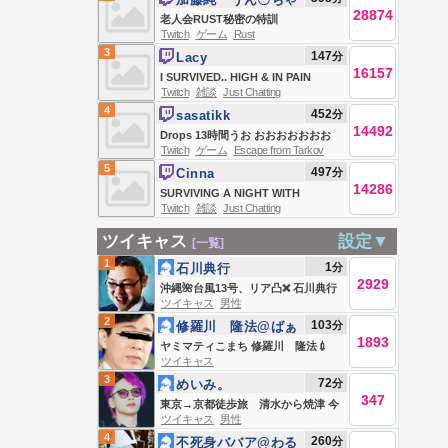
GIMMICK | WACKADOODLE
28874
ん
老人会RUST秘密の特訓
WEDNESDAY | #BUNGULATE
Twitch
ゲーム
Rust
3
147
分
Lacy
16157
I SURVIVED.. HIGH & IN PAIN
Twitch
雑談
Just Chatting
4
452
分
sasatikk
14492
Drops 13時間うお おおおおおおお
Twitch
ゲーム
Escape from Tarkov
Escape From Tarkov
5
497
分
Cinna
14286
SURVIVING A NIGHT WITH
Twitch
雑談
Just Chatting
@THESKETCHREAL &
@JAYCINCO ⭐ CINNATHON DAY 5
ツイキャス
設定▼
[一覧]
⭐
1
1
分
石川典行
2929
沖縄🌺台風13号、リア凸❌ 石川典行
ツイキャス
男性
のノリユキラジオ
2
103
分
修羅川 隆法@ばぁ
1893
るくん
ヤミマティこまち 修羅川 隆法💉
ツイキャス
3
72
分
めいみ。
347
東京→京都徒歩旅 清水から焼津 今
ツイキャス
男性
日もなんとか。
4
260
分
不死身ババア@わる