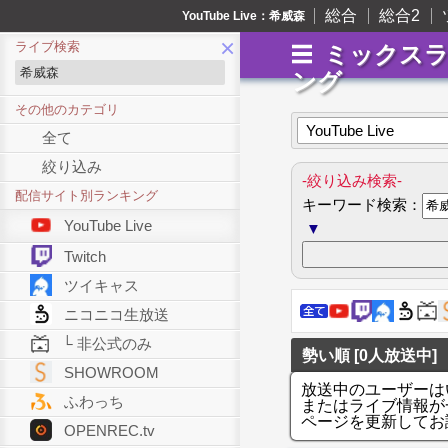
総合
総合2
YouTube Live：希威森
×
ライブ検索
ミックス
ング
その他のカテゴリ
YouTube Live
全て
絞り込み
-絞り込み検索-
配信サイト別ランキング
キーワード検索：
YouTube Live
▼
Twitch
ツイキャス
ニコニコ生放送
└ 非公式のみ
勢い順 [0人放送中]
SHOWROOM
放送中のユーザーは
ふわっち
またはライブ情報が
ページを更新してお
OPENREC.tv