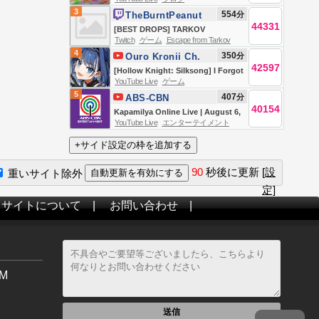
AUGUST 6, 2026
3
554
分
TheBurntPeanut
44331
[BEST DROPS] TARKOV
Twitch
ゲーム
Escape from Tarkov
SEASONAL | DAY 3 | HutchMF x
4
350
分
Ouro Kronii Ch.
GIMMICK | WACKADOODLE
42597
hololive-EN
[Hollow Knight: Silksong] I Forgot
WEDNESDAY | #BUNGULATE
YouTube Live
ゲーム
| #7
5
407
分
ABS-CBN
40154
Entertainment
Kapamilya Online Live | August 6,
YouTube Live
エンターテイメント
2026
90
秒後に更新
[設
重いサイト除外
定]
当サイトについて
|
お問い合わせ
|
M
送信