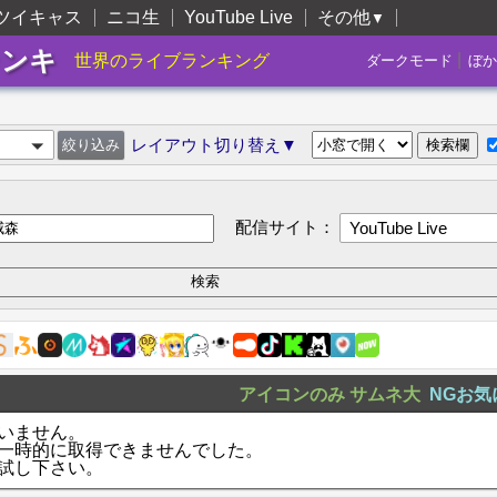
ツイキャス
ニコ生
YouTube Live
その他
▼
ランキ
|
世界のライブランキング
ダークモード
ぼか
レイアウト切り替え▼
配信サイト：
YouTube Live
アイコンのみ
サムネ大
NGお気
いません。
一時的に取得できませんでした。
試し下さい。