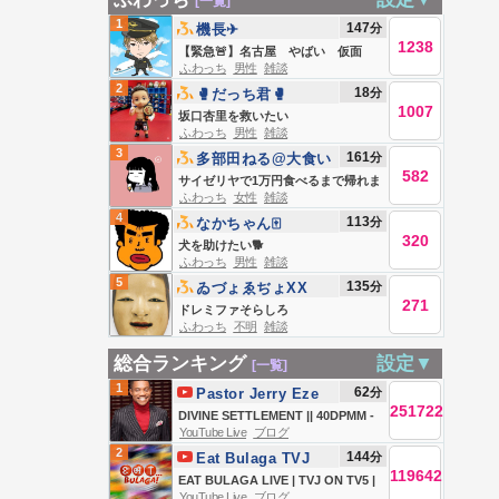
[一覧]
1
147
分
機長✈︎
1238
【緊急🚨】名古屋 やばい 仮面
ふわっち
男性
雑談
2
18
分
🥊だっち君🥊
1007
坂口杏里を救いたい
ふわっち
男性
雑談
3
161
分
多部田ねる@大食い
582
サイゼリヤで1万円食べるまで帰れま
ふわっち
女性
雑談
せん【第925回】
4
113
分
なかちゃん🀄️
320
犬を助けたい🐕
ふわっち
男性
雑談
5
135
分
ゐづょゑぢょXX
271
ドレミファそらしろ
ふわっち
不明
雑談
総合ランキング
設定▼
[一覧]
1
62
分
Pastor Jerry Eze
251722
DIVINE SETTLEMENT || 40DPMM -
YouTube Live
ブログ
DAY 25 || NSPPD || 6TH AUGUST
2
144
分
Eat Bulaga TVJ
2026
119642
EAT BULAGA LIVE | TVJ ON TV5 |
YouTube Live
ブログ