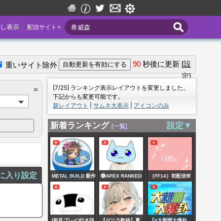
|
し表示
配信サイト
▼
90
秒後に更新
[設
重いサイト除外
定]
＝
[7/25] ランキング表示レイアウトを変更しました。
＝
下記からも変更可能です。
新レイアウト
|
サムネ大表示
|
アイコンのみ
新着ランキング
設定▼
[一覧]
に入り設定
METAL BUILD 新作
🔴APEX RANKED
｛FF14｝初配信🌸
「ゴッドガンダム
GRIND🔴開幕ソロ
経験者の日常ー配
ハイパーモード」
ランク ダイヤ行
信テストー
立体化！！｜
きたい！ #mnk #
[初見プレイ]行き詰
【ゲリラ歌枠】夏
【#大新聞大爆卦