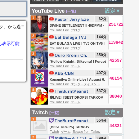
METAL ROBOT魂
キーマウ #エーペッ
まってる男vs壁
らしいまったり曲
LIVE】現正直播中
ズゴック (SEED
クス #apex
YouTube Live
設定▼
[一覧]
す り ぬ け
をうたう
20260806 @大新
FREEDOM Ver.)な
1
62
分
Pastor Jerry Eze
バ グ ジ ジ
聞大爆卦
251722
ど予約開始【セキ
＝
DIVINE SETTLEMENT || 40DPMM -
ンク」から過
イ [scp
HotNewsTalk
YouTube Live
ブログ
ヒカラジオ】
DAY 25 || NSPPD || 6TH AUGUST
2
144
分
containment
Eat Bulaga TVJ
2026
119642
も表示可能
EAT BULAGA LIVE | TVJ ON TV5 |
breach]
YouTube Live
ブログ
AUGUST 6, 2026
3
350
分
Ouro Kronii Ch.
42597
hololive-EN
[Hollow Knight: Silksong] I Forgot
YouTube Live
ゲーム
| #7
4
407
分
ABS-CBN
40154
Entertainment
Kapamilya Online Live | August 6,
YouTube Live
エンターテイメント
2026
5
537
分
TheBurntPeanut
38040
🔴LIVE | [BEST DROPS] TARKOV
YouTube Live
ゲーム
SEASONAL | DAY 3 | Hutch x
GIMMICK | WACKADOODLE
Twitch
設定▼
[一覧]
WEDNESDAY | #BUNGULATE
1
554
分
TheBurntPeanut
44331
[BEST DROPS] TARKOV
Twitch
ゲーム
Escape from Tarkov
SEASONAL | DAY 3 | HutchMF x
2
398
分
加藤純一うん〇ちゃ