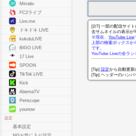
Mirrativ
FC2ライブ
Live.me
[2/7] 一部の配信
ドキドキ LIVE
去サムネイルの表示が
※現在、
YouTube Live
kukuluLIVE
上部の検索ボックスか
BIGO LIVE
です。
YouTube Liveの全
17 Live
SPOON
[Tip]
設定
から自動更新
TikTok LIVE
[Tip] ヘッダーのハ
Kick
AbemaTV
Periscope
younow
設定
基本設定
NGお気に入り設定