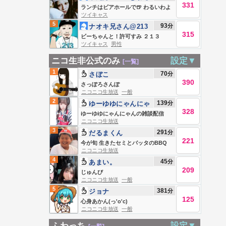
331
いわよ
ランチはビアホールで🍺 わるいわよ
ツイキャス
5
93
分
ナオキ兄さん@213
315
ビーちゃんと！許可すみ ２１３
ツイキャス
男性
ニコ生非公式のみ
設定▼
[一覧]
1
70
分
さぼこ
390
さっぽろさんぽ
ニコニコ生放送
一般
2
139
分
ゆーゆゆにゃんにゃ
328
ん
ゆーゆゆにゃんにゃんの雑談配信
ニコニコ生放送
3
291
分
だるまくん
221
今が旬 生きたセミとバッタのBBQ
ニコニコ生放送
4
45
分
あまい。
209
じゅんび
ニコニコ生放送
一般
5
381
分
ジョナ
125
心身あかん(っ'o'c)
ニコニコ生放送
一般
ふわっち
設定▼