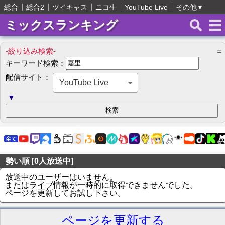
総合
総合2
ツイキャス
ニコ生
YouTube Live
その他
▼
ミックスランキング
-絞り込み検索-
＝
キーワード検索：
配信サイト：
YouTube Live
▼
勢い順 [0人放送中]
放送中のユーザーはいません。
またはライブ情報が一時的に取得できませんでした。
ページを更新してお試し下さい。
ページを更新する