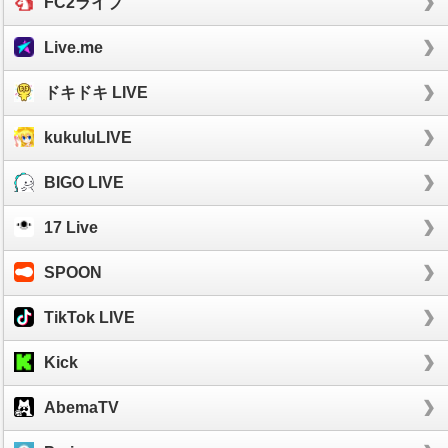
FC2ライブ
Live.me
ドキドキ LIVE
kukuluLIVE
BIGO LIVE
17 Live
SPOON
TikTok LIVE
Kick
AbemaTV