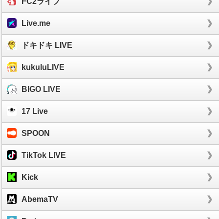
FC2ライブ
Live.me
ドキドキ LIVE
kukuluLIVE
BIGO LIVE
17 Live
SPOON
TikTok LIVE
Kick
AbemaTV