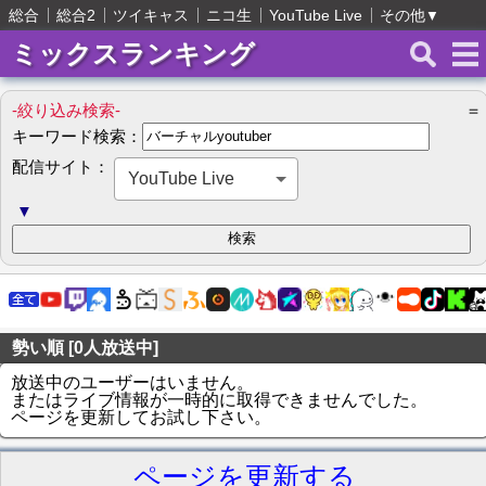
総合
総合2
ツイキャス
ニコ生
YouTube Live
その他
▼
ミックスランキング
-絞り込み検索-
＝
キーワード検索：
配信サイト：
YouTube Live
▼
勢い順 [0人放送中]
放送中のユーザーはいません。
またはライブ情報が一時的に取得できませんでした。
ページを更新してお試し下さい。
ページを更新する