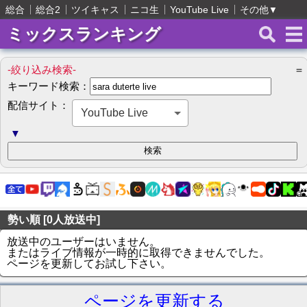
総合
総合2
ツイキャス
ニコ生
YouTube Live
その他
▼
ミックスランキング
-絞り込み検索-
＝
キーワード検索：
配信サイト：
YouTube Live
▼
勢い順 [0人放送中]
放送中のユーザーはいません。
またはライブ情報が一時的に取得できませんでした。
ページを更新してお試し下さい。
ページを更新する