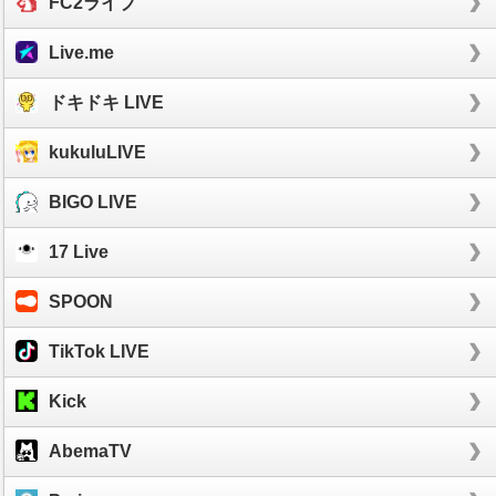
FC2ライブ
Live.me
ドキドキ LIVE
kukuluLIVE
BIGO LIVE
17 Live
SPOON
TikTok LIVE
Kick
AbemaTV