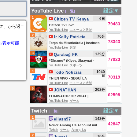
ANÁLISES
GÜNDEM |
Cyclops Is Kit
spooky scary
A DUEÑO DE LA
RENAIS |
TRANSFER
YouTube Live
設定▼
[一覧]
Connor - The John
skeletons
BELLA LUZ TRAS
06/08/2026
HABERLERİ
1
6
日
Citizen TV Kenya
Campea Show
D3NUNC1A |
79483
＝
Citizen TV Live:
ンク」から過
HABLA GOOD
YouTube Live
ニュースと政治
2
70
分
Ir Kelly Patricia
78343
も表示可能
OFICIAL / Instituto
Terço da Misericórdia | Instituto
YouTube Live
音楽
Hesed
Hesed - 06/08
3
129
分
Qarabağ FK
77923
“Dinamo” (Kiyev, Ukrayna) -
YouTube Live
スポーツ
Qarabağ FK – | UEFA Konfrans
4
1040
Todo Noticias
Liqası | III təsnifat mərhələsi
日
70319
TN EN VIVO - SEGUÍ LA
YouTube Live
ニュースと政治
TRANSMISIÓN EN VIVO DE TODO
5
202
分
JONATHAN
NOTICIAS
62598
GAMING
ELIMINATOR OR WHAT |
YouTube Live
ゲーム
JONATHAN IS BACK!! | BGMI!
Twitch
設定▼
[一覧]
1
142
分
eliasn97
42847
Neuer Among Us Account mit
Twitch
ゲーム
Among Us
fatalem Squad🔥 | !iconleague
2
70
分
Jynxzi