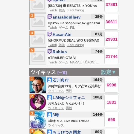
!doku !eligella !gaming
37881
[580/730] 🔴 REACTS -> YOU vs
Twitch
雑談
Just Chatting
RANK You Deserve 🔴
3
35
分
anarabdullaev
36611
Прятки на заброшке /w @enzzai
Twitch
ゲーム
IRL
@misolo3 @daxak Эксити
4
81
分
HasanAbi
Пускайф
29931
🤬HORMUZ DEAL W/O US🤬MAX
Twitch
雑談
Just Chatting
MILLER ABUSE🤬STRAIT CLOSED
5
74
分
Rubius
🤬PUBLIC ENEMY #1🤬DEMS
21744
⭐TRAILER GTA VI
DONT UNDERSTAND LEFT
Twitch
ゲーム
MARVEL TŌKON: Fighting Souls
ANUNCIADO⭐NOCHE DE
SURGE🤬TIME TO LOCK IN🤬
FIGHTING⭐MARVEL
ツイキャス
設定▼
[一覧]
TOKON⭐INTENTANDO SER PRO
1
164
分
石川典行
(SALE MAL)⭐
6998
沖縄🌺台風13号、リア凸❌ 石川典行
ツイキャス
男性
のノリユキラジオ
2
180
分
LAN@シクフォニ
1831
お礼ないよ らんたいむ！
ツイキャス
男性
3
144
分
3時
698
3時キャス Live #839179532
ツイキャス
4
80
分
ちょびつき雨宮