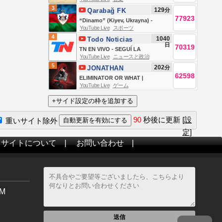
Hesed
Hesed - 06/08
3
129
分
Qarabağ FK
77923
“Dinamo” (Kiyev, Ukrayna) -
YouTube Live
スポーツ
Qarabağ FK – | UEFA Konfrans
4
1040
Todo Noticias
Liqası | III təsnifat mərhələsi
日
70319
TN EN VIVO - SEGUÍ LA
YouTube Live
ニュースと政治
TRANSMISIÓN EN VIVO DE TODO
5
202
分
JONATHAN
NOTICIAS
62598
GAMING
ELIMINATOR OR WHAT |
YouTube Live
ゲーム
JONATHAN IS BACK!! | BGMI!
90
秒後に更新
[設
重いサイト除外
定]
当サイトについて
|
お問い合わせ
|
M
送信