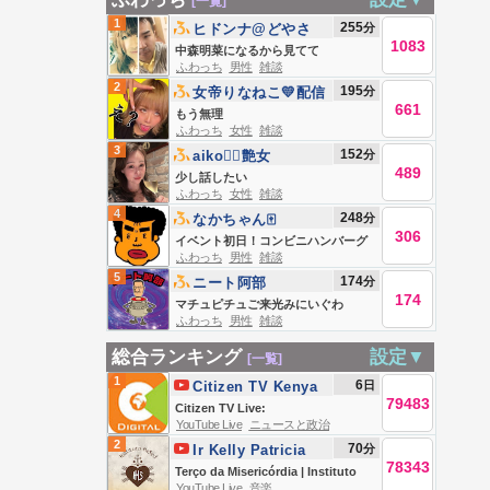
[一覧]
1
255
分
ヒドンナ@どやさ
1083
中森明菜になるから見てて
ふわっち
男性
雑談
2
195
分
女帝りなねこ💛配信
661
復活
もう無理
ふわっち
女性
雑談
3
152
分
aiko❤️‍🔥艶女
489
少し話したい
ふわっち
女性
雑談
4
248
分
なかちゃん🀄️
306
イベント初日！コンビニハンバーグ
ふわっち
男性
雑談
食べ比べ🏪
5
174
分
ニート阿部
174
マチュピチュご来光みにいぐわ
ふわっち
男性
雑談
総合ランキング
設定▼
[一覧]
1
6
日
Citizen TV Kenya
79483
Citizen TV Live:
YouTube Live
ニュースと政治
2
70
分
Ir Kelly Patricia
78343
OFICIAL / Instituto
Terço da Misericórdia | Instituto
YouTube Live
音楽