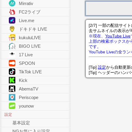
Mirrativ
FC2ライブ
Live.me
[2/7] 一部の配信
ドキドキ LIVE
去サムネイルの表示が
※現在、
YouTube Live
kukuluLIVE
上部の検索ボックスか
BIGO LIVE
です。
YouTube Liveの全
17 Live
SPOON
[Tip]
設定
から自動更新
TikTok LIVE
[Tip] ヘッダーのハ
Kick
AbemaTV
Periscope
younow
設定
基本設定
NGお気に入り設定