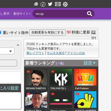
|
し表示
配信サイト
▼
90
秒後に更新
[設
重いサイト除外
定]
＝
[7/25] ランキング表示レイアウトを変更しました。
＝
下記からも変更可能です。
新レイアウト
|
サムネ大表示
|
アイコンのみ
新着ランキング
設定▼
[一覧]
に入り設定
RENAN SANTOS
İTALYAN İŞİ |
Fall Fabian:
FAZ
H.KRALOVE -
Mordprozess Tag
PRONUNCIAMENTO
BEŞİKTAŞ | UEFA
20 - Die
OFICIAL |
| MAÇ SONU |
Schwester | Q & A
X-Men's New
Horror game
AUDIOS HUNDEN