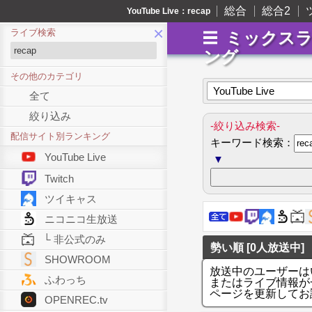
総合
総合2
YouTube Live：recap
×
ライブ検索
ミックス
ング
その他のカテゴリ
YouTube Live
全て
絞り込み
-絞り込み検索-
配信サイト別ランキング
キーワード検索：
YouTube Live
▼
Twitch
ツイキャス
ニコニコ生放送
└ 非公式のみ
勢い順 [0人放送中]
SHOWROOM
放送中のユーザーは
ふわっち
またはライブ情報が
ページを更新してお
OPENREC.tv