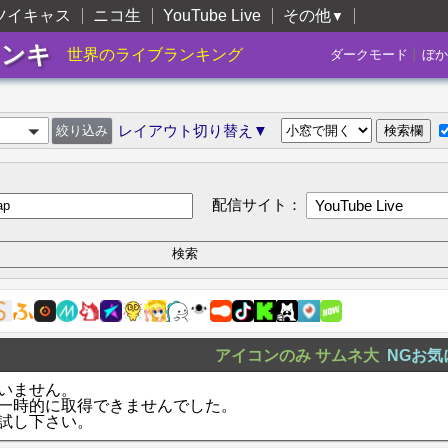
ツイキャス
ニコ生
YouTube Live
その他
▼
ランキ
|
世界のライブランキング
ダークモード
ぼか
レイアウト切り替え▼
配信サイト：
YouTube Live
アイコンのみ
サムネ大
NGお気
いません。
一時的に取得できませんでした。
試し下さい。