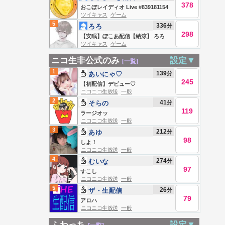
378
おこぼレイディオ Live #839181154
ツイキャス
ゲーム
5
336
分
ろろ
298
【安眠】ぽこあ配信【納涼】 ろろ
ツイキャス
ゲーム
Live
ニコ生非公式のみ
設定▼
[一覧]
1
139
分
あいにゃ♡
245
【初配信】デビュー♡
ニコニコ生放送
一般
2
41
分
そらの
119
ラージオッ
ニコニコ生放送
一般
3
212
分
あゆ
98
しよ！
ニコニコ生放送
一般
4
274
分
むいな
97
すこし
ニコニコ生放送
一般
5
26
分
ザ・生配信
79
アロハ
ニコニコ生放送
一般
ふわっち
設定▼