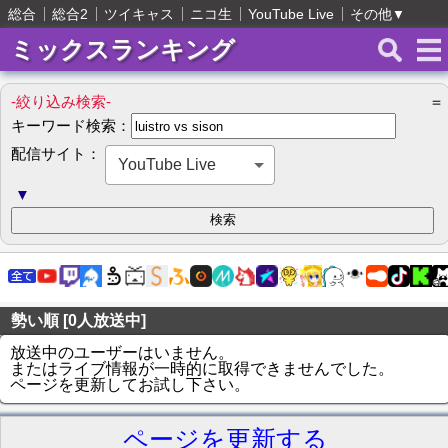
総合
総合2
ツイキャス
ニコ生
YouTube Live
その他
▼
ミックスランキング
-絞り込み検索-
＝
キーワード検索：
配信サイト：
YouTube Live
▼
勢い順 [0人放送中]
放送中のユーザーはいません。
またはライブ情報が一時的に取得できませんでした。
ページを更新してお試し下さい。
ページを更新する