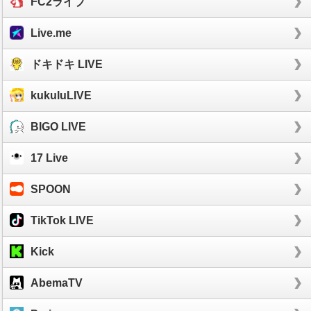
FC2ライブ
Live.me
ドキドキ LIVE
kukuluLIVE
BIGO LIVE
17 Live
SPOON
TikTok LIVE
Kick
AbemaTV