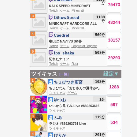
分
75473
KAI X SPEED MINECRAFT
Twitch
ゲーム
Minecraft
MARATHON BEATING ALL
3
1188
IShowSpeed
BOSSES *HARDCORE* (Wither,
分
43244
MINECRAFT HARDCORE ALL
Warden, Elder Guardian, Ender
Twitch
ゲーム
Minecraft
BOSSES DAY 2 🍄🔨🧟‍♂️ft. KaiCenat
Dragon)
4
569
分
Caedrel
38157
🔴LEC NAVI VS SK🔴
Twitch
ゲーム
League of Legends
5
568
分
fps_shaka
29293
切れたナイフ
Twitch
ゲーム
Rust
ツイキャス
設定▼
[一覧]
1
162
分
ちょびつき雨宮
1288
ちょびわん「おじさんの夏休み2」
ツイキャス
ゲーム
おこぼレイディオ
2
1
分
ゆつお
597
いいから見てみ Live #839263616
ツイキャス
3
119
分
ふみ
534
ラジオ #839263791 Live
ツイキャス
#839263791
4
291
分
ぴりか