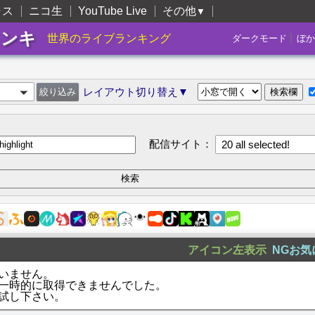
ャス
ニコ生
YouTube Live
その他
▼
ランキ
|
世界のライブランキング
ダークモード
ぼか
レイアウト切り替え▼
配信サイト：
20 all selected!
アイコン左表示
NGお気
いません。
一時的に取得できませんでした。
試し下さい。