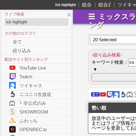
総合
総合2
ツイキ
lck highlight
×
ライブ検索
ミックス
ング
その他のカテゴリ
20 Selected
全て
絞り込み
-絞り込み検索-
配信サイト別ランキング
キーワード検索：
YouTube Live
▼
Twitch
ツイキャス
ニコニコ生放送
└ 非公式のみ
勢い順
SHOWROOM
放送中のユーザーは
ふわっち
またはライブ情報が
ページを更新してお
OPENREC.tv