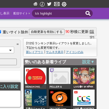
|
し表示
配信サイト
▼
90
秒後に更新
[設
重いサイト除外
定]
＝
[7/25] ランキング表示レイアウトを変更しました。
＝
下記からも変更可能です。
新レイアウト
|
サムネ大表示
|
アイコンのみ
勢いのある新着ライブ
設定▼
に入り設定
HONGKONG
PELLER &
LIVE🔴!! हर शनिवार
LOTTO LIVE
JARVIS WHITE
विशेष संकल्प | karauli
STREAM TODAY
WEDDING
shankar mahadev
AUGUST 08, 2026
JARPEL2026🎊🤩
08-08-2026 !!
天幕のジャードゥ
DECODE Live:
LIVE 🔴 SOFTBOL