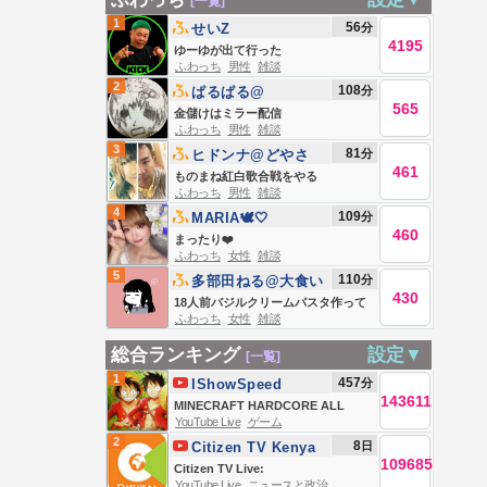
[一覧]
1
56
分
せいZ
4195
ゆーゆが出て行った
ふわっち
男性
雑談
2
108
分
ぱるぱる@
565
金儲けはミラー配信
ふわっち
男性
雑談
3
81
分
ヒドンナ@どやさ
461
ものまね紅白歌合戦をやる
ふわっち
男性
雑談
4
109
分
MARIA🕊🤍
460
まったり❤️
ふわっち
女性
雑談
5
110
分
多部田ねる@大食い
430
18人前バジルクリームパスタ作って
ふわっち
女性
雑談
大食い祭【第928回】
総合ランキング
設定▼
[一覧]
1
457
分
IShowSpeed
143611
MINECRAFT HARDCORE ALL
YouTube Live
ゲーム
BOSSES DAY 2 🍄🔨🧟‍♂️ft. KaiCenat
2
8
日
Citizen TV Kenya
109685
Citizen TV Live:
YouTube Live
ニュースと政治