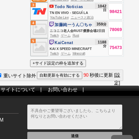
3
1042
Todo Noticias
日
98421
TN EN VIVO - SEGUÍ LA
YouTube Live
ニュースと政治
TRANSMISIÓN EN VIVO DE TODO
4
359
分
加藤純一うん〇ちゃ
NOTICIAS
78069
ん
ニコニコ老人会RUST優勝会場2日目
Twitch
ゲーム
Rust
夜の部
5
1188
KaiCenat
分
75473
KAI X SPEED MINECRAFT
Twitch
ゲーム
Minecraft
MARATHON BEATING ALL
BOSSES *HARDCORE* (Wither,
Warden, Elder Guardian, Ender
90
秒後に更新
[設
重いサイト除外
Dragon)
定]
当サイトについて
|
お問い合わせ
|
M
送信