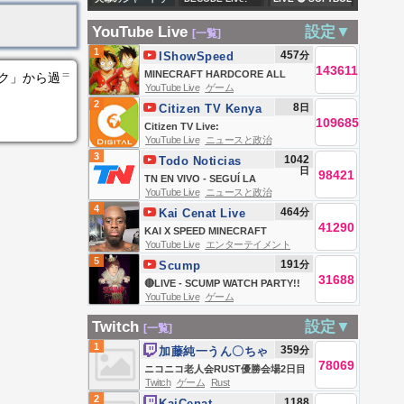
🤩
ーガル #7【最新
Sudhir Chaudhary
MASCULINO🥎🔵
YouTube Live
設定▼
[一覧]
話】
| IIT Delhi | PM
REPÚBLICA
1
457
分
IShowSpeed
Modi | Baba
DOMINICANA vs
143611
＝
MINECRAFT HARDCORE ALL
ンク」から過
Bageshwar | Gen
VENEZUELA 🥇🔵
YouTube Live
ゲーム
BOSSES DAY 2 🍄🔨🧟‍♂️ft. KaiCenat
2
8
日
Citizen TV Kenya
Z | DD News
SANTO DOMINGO
109685
Citizen TV Live:
2026
YouTube Live
ニュースと政治
3
1042
Todo Noticias
日
98421
TN EN VIVO - SEGUÍ LA
YouTube Live
ニュースと政治
TRANSMISIÓN EN VIVO DE TODO
4
464
分
Kai Cenat Live
NOTICIAS
41290
KAI X SPEED MINECRAFT
YouTube Live
エンターテイメント
MARATHON BEATING ALL
5
191
分
Scump
BOSSES *HARDCORE* DAY 1
31688
🔴LIVE - SCUMP WATCH PARTY!!
PART 2
YouTube Live
ゲーム
OpTic GAMING vs FAZE |
ESPORTS WORLD CUP DAY 4
Twitch
設定▼
[一覧]
1
359
分
加藤純一うん〇ちゃ
78069
ん
ニコニコ老人会RUST優勝会場2日目
Twitch
ゲーム
Rust
夜の部
2
1188
KaiCenat