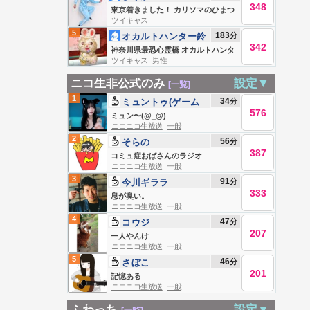
348
東京着きました！ カリソマのひまつ
ツイキャス
ぶし
5
183
分
オカルトハンター鈴
342
木大輔
神奈川県最恐心霊橋 オカルトハンタ
ツイキャス
男性
ー鈴木大輔
ニコ生非公式のみ
設定▼
[一覧]
1
34
分
ミュントゥ(ゲーム
576
用)
ミュン〜(@_@)
ニコニコ生放送
一般
2
56
分
そらの
387
コミュ症おばさんのラジオ
ニコニコ生放送
一般
3
91
分
今川ギララ
333
息が臭い。
ニコニコ生放送
一般
4
47
分
コウジ
207
一人やんけ
ニコニコ生放送
一般
5
46
分
さぼこ
201
記憶ある
ニコニコ生放送
一般
ふわっち
設定▼