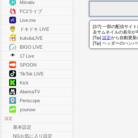
Mirrativ
FC2ライブ
Live.me
[2/7] 一部の配信
ドキドキ LIVE
去サムネイルの表示が
[Tip]
設定
から自動更新
kukuluLIVE
[Tip] ヘッダーのハ
BIGO LIVE
17 Live
SPOON
TikTok LIVE
Kick
AbemaTV
Periscope
younow
設定
基本設定
NGお気に入り設定