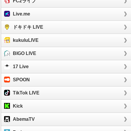
FC2ライブ
Live.me
ドキドキ LIVE
kukuluLIVE
BIGO LIVE
17 Live
SPOON
TikTok LIVE
Kick
AbemaTV