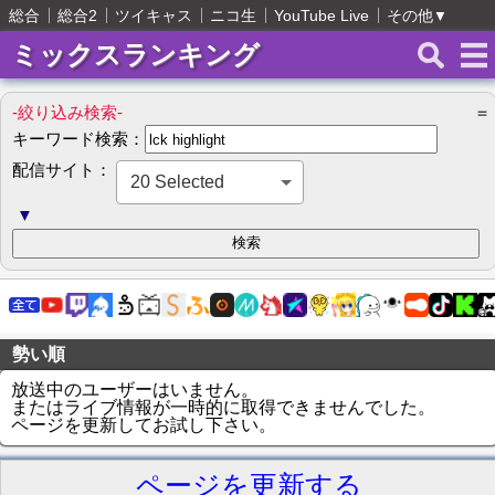
総合
総合2
ツイキャス
ニコ生
YouTube Live
その他
▼
ミックスランキング
-絞り込み検索-
＝
キーワード検索：
配信サイト：
20 Selected
▼
勢い順
放送中のユーザーはいません。
またはライブ情報が一時的に取得できませんでした。
ページを更新してお試し下さい。
ページを更新する