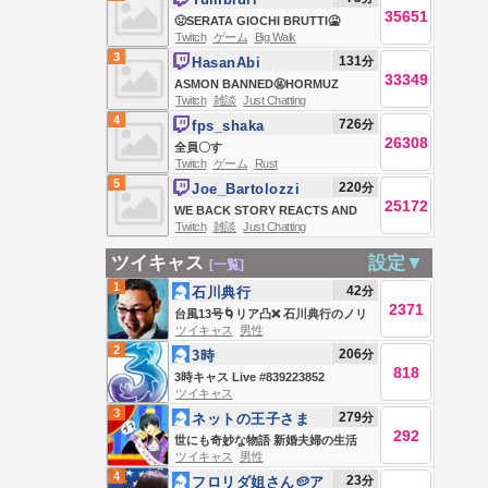
35651
🤢SERATA GIOCHI BRUTTI🤮
Twitch
ゲーム
Big Walk
REACTIONS💥E SORPRESA💥
3
131
分
HasanAbi
33349
ASMON BANNED🤬HORMUZ
Twitch
雑談
Just Chatting
DEAL🤬TRUMP AGAINST
4
726
分
fps_shaka
BIRTHRIGHT AGAIN🤬STRAIT
26308
全員〇す
CLOSED🤬PUBLIC ENEMY #1🤬
Twitch
ゲーム
Rust
HONG DYNASTY IN WI🤬GAME
5
220
分
Joe_Bartolozzi
NIGHT FEAR&🤬
25172
WE BACK STORY REACTS AND
Twitch
雑談
Just Chatting
GAMING JOIN JOIN JOIN
ツイキャス
設定▼
[一覧]
1
42
分
石川典行
2371
台風13号🌀リア凸❌ 石川典行のノリ
ツイキャス
男性
ユキラジオ
2
206
分
3時
818
3時キャス Live #839223852
ツイキャス
3
279
分
ネットの王子さま
292
(笑)
世にも奇妙な物語 新婚夫婦の生活
ツイキャス
男性
4
23
分
フロリダ姐さん🥔ア