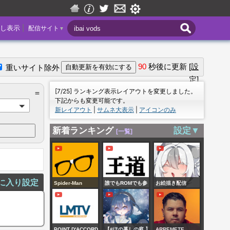
|
し表示
配信サイト
▼
90
秒後に更新
[設
重いサイト除外
定]
＝
[7/25] ランキング表示レイアウトを変更しました。
＝
下記からも変更可能です。
新レイアウト
|
サムネ大表示
|
アイコンのみ
新着ランキング
設定▼
[一覧]
に入り設定
Spider-Man
誰でもROMでも参
お絵描き配信
DOOMED
加ＯＫの参加型サ
#7 朝活の部
Avengers |
モラン・オープン
Villainous X-Men?
【すぷらとぅーん
POINT D'ACCORD
【#ほの暮しの庭 】
ARREMETE