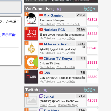
| Ring of Power
３】
| Mon fils veut me
この村・・・なに
CYNTHIA KLITBO
Desolation - FNT
YouTube Live
設定▼
[一覧]
faire mettre en
か・・・
CONTRA ALMA
VEGAS 418
1
258
分
MixiGaming
prison.
MURIEL Y
42152
＝
Restream hôm qua...............
ンク」から過
BARBARA
YouTube Live
エンターテイメント
2
313
分
Noticias RCN
TORRES
33442
も表示可能
🔴 EN VIVO: Posesión presidencial
"EXCELSA"
YouTube Live
ニュースと政治
de Abelardo de la Espriella
3
1351
AlJazeera Arabic
日
33240
قناة الجزيرة
البث الحي لقناة الجزيرة | التغطية
YouTube Live
ニュースと政治
مستمرة
4
7
日
Citizen TV Kenya
29833
Citizen TV Live:
YouTube Live
ニュースと政治
5
7
日
C5N
28330
C5N EN VIVO | Toda la información
YouTube Live
ニュースと政治
en un solo lugar | Seguí la
transmisión las 24 horas
Twitch
設定▼
[一覧]
1
71
分
Jynxzi
42583
[581/730] 🔴 YOU vs RANK You
Twitch
ゲーム
Rainbow Six Siege
Deserve -> DONUT SMP DAY 2 🔴
2
73
分
Tumblurr