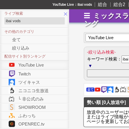
総合
総合2
YouTube Live：ibai vods
×
ライブ検索
ミックス
ング
その他のカテゴリ
YouTube Live
全て
絞り込み
-絞り込み検索-
配信サイト別ランキング
キーワード検索：
YouTube Live
▼
Twitch
ツイキャス
ニコニコ生放送
└ 非公式のみ
勢い順 [0人放送中]
SHOWROOM
放送中のユーザーは
ふわっち
またはライブ情報が
ページを更新してお
OPENREC.tv