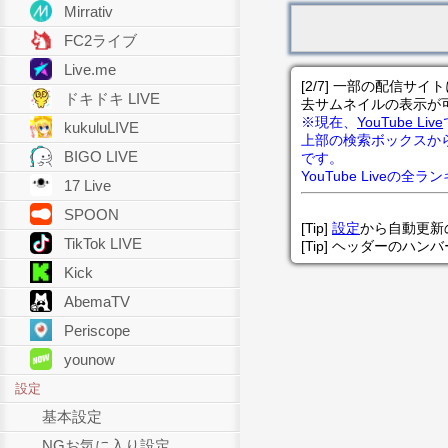
Mirrativ
FC2ライブ
Live.me
[2/7] 一部の配信
ドキドキ LIVE
去サムネイルの表示が
※現在、
YouTube Live
kukuluLIVE
上部の検索ボックスか
BIGO LIVE
です。
YouTube Liveの全
17 Live
SPOON
[Tip]
設定
から自動更新
TikTok LIVE
[Tip] ヘッダーのハ
Kick
AbemaTV
Periscope
younow
設定
基本設定
NGお気に入り設定