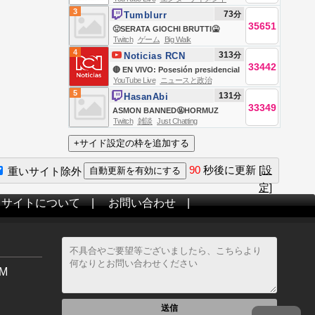
3
73
分
Tumblurr
35651
🤢SERATA GIOCHI BRUTTI🤮
Twitch
ゲーム
Big Walk
REACTIONS💥E SORPRESA💥
4
313
分
Noticias RCN
33442
🔴 EN VIVO: Posesión presidencial
YouTube Live
ニュースと政治
de Abelardo de la Espriella
5
131
分
HasanAbi
33349
ASMON BANNED🤬HORMUZ
Twitch
雑談
Just Chatting
DEAL🤬TRUMP AGAINST
BIRTHRIGHT AGAIN🤬STRAIT
CLOSED🤬PUBLIC ENEMY #1🤬
90
秒後に更新
[設
重いサイト除外
HONG DYNASTY IN WI🤬GAME
定]
NIGHT FEAR&🤬
当サイトについて
|
お問い合わせ
|
M
送信