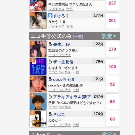
237
メリカンばばあ
今日の世間話 フロリダ姐さん
ツイキャス
女性
5
177
分
すけろく
201
うたう ！🤖
ツイキャス
女性
ニコ生非公式のみ
設定▼
[一覧]
1
22
分
先生。19
170
21回目のクラス替え
ニコニコ生放送
2
79
分
ザ・生配信
100
おはようございます
ニコニコ生放送
一般
3
21
分
cocoちゃま
92
cocoちゃまの雑談配信
ニコニコ生放送
一般
4
247
分
アラキアキラ４(新ア
68
カウント)
父親『KICKの調子はどうですか？』
ニコニコ生放送
5
174
分
さぼこ
68
ねるかー
ニコニコ生放送
一般
ふわっち
設定▼