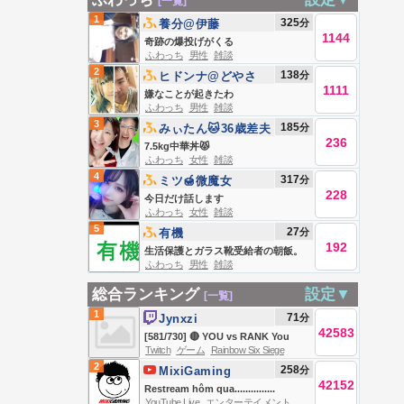
[一覧]
1
325
分
養分@伊藤
1144
奇跡の爆投げがくる
ふわっち
男性
雑談
2
138
分
ヒドンナ@どやさ
1111
嫌なことが起きたわ
ふわっち
男性
雑談
3
185
分
みぃたん🐱36歳差夫
236
婦の大食い嫁
7.5kg中華丼😾
ふわっち
女性
雑談
4
317
分
ミツ🍯微魔女
228
今日だけ話します
ふわっち
女性
雑談
5
27
分
有機
192
生活保護とガラス靴受給者の朝飯。
ふわっち
男性
雑談
総合ランキング
設定▼
[一覧]
1
71
分
Jynxzi
42583
[581/730] 🔴 YOU vs RANK You
Twitch
ゲーム
Rainbow Six Siege
Deserve -> DONUT SMP DAY 2 🔴
2
258
分
MixiGaming
42152
Restream hôm qua...............
YouTube Live
エンターテイメント