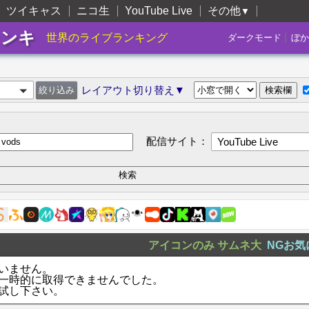
ツイキャス
ニコ生
YouTube Live
その他
▼
ランキ
|
世界のライブランキング
ダークモード
ぼか
レイアウト切り替え▼
配信サイト：
YouTube Live
アイコンのみ
サムネ大
NGお気
いません。
一時的に取得できませんでした。
試し下さい。