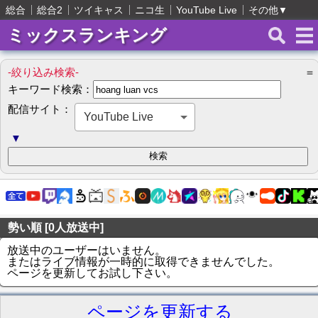
総合
総合2
ツイキャス
ニコ生
YouTube Live
その他
▼
ミックスランキング
-絞り込み検索-
＝
キーワード検索：
配信サイト：
YouTube Live
▼
勢い順 [0人放送中]
放送中のユーザーはいません。
またはライブ情報が一時的に取得できませんでした。
ページを更新してお試し下さい。
ページを更新する