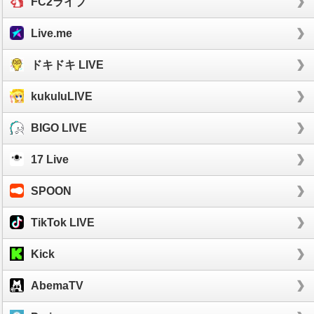
FC2ライブ
Live.me
ドキドキ LIVE
kukuluLIVE
BIGO LIVE
17 Live
SPOON
TikTok LIVE
Kick
AbemaTV