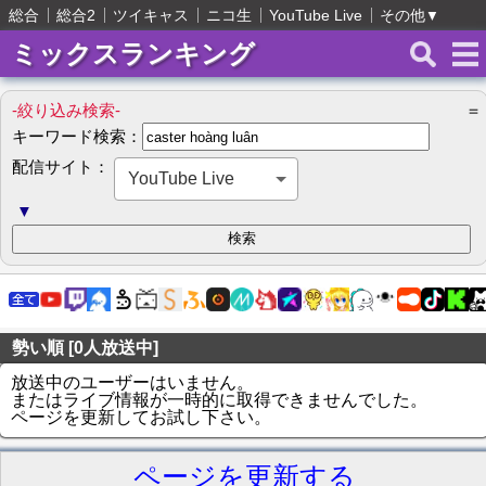
総合
総合2
ツイキャス
ニコ生
YouTube Live
その他
▼
ミックスランキング
-絞り込み検索-
＝
キーワード検索：
配信サイト：
YouTube Live
▼
勢い順 [0人放送中]
放送中のユーザーはいません。
またはライブ情報が一時的に取得できませんでした。
ページを更新してお試し下さい。
ページを更新する