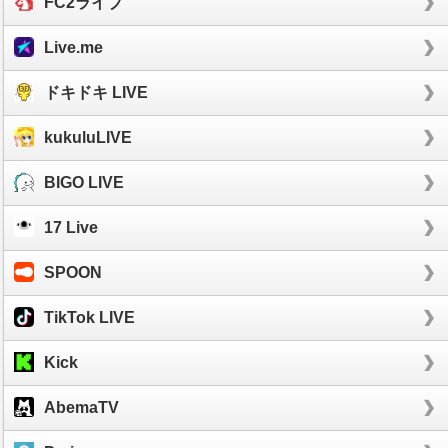
FC2ライブ
Live.me
ドキドキ LIVE
kukuluLIVE
BIGO LIVE
17 Live
SPOON
TikTok LIVE
Kick
AbemaTV