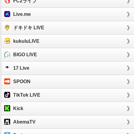
FC2ライブ
Live.me
ドキドキ LIVE
kukuluLIVE
BIGO LIVE
17 Live
SPOON
TikTok LIVE
Kick
AbemaTV