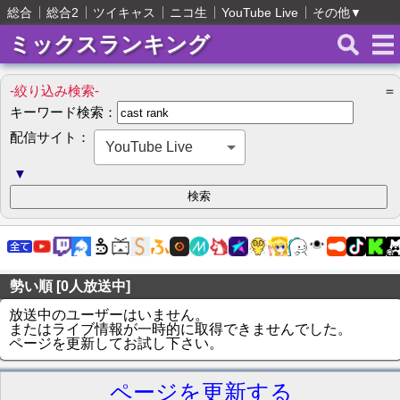
総合
総合2
ツイキャス
ニコ生
YouTube Live
その他
▼
ミックスランキング
-絞り込み検索-
＝
キーワード検索：
配信サイト：
YouTube Live
▼
勢い順 [0人放送中]
放送中のユーザーはいません。
またはライブ情報が一時的に取得できませんでした。
ページを更新してお試し下さい。
ページを更新する