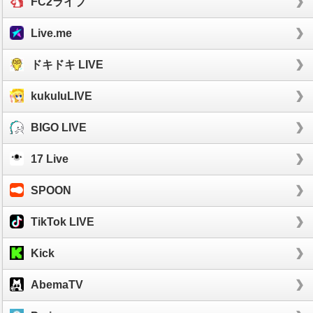
FC2ライブ
Live.me
ドキドキ LIVE
kukuluLIVE
BIGO LIVE
17 Live
SPOON
TikTok LIVE
Kick
AbemaTV