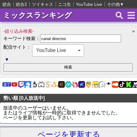
総合
総合2
ツイキャス
ニコ生
YouTube Live
その他
▼
ミックスランキング
-絞り込み検索-
＝
キーワード検索：
配信サイト：
YouTube Live
▼
勢い順 [0人放送中]
放送中のユーザーはいません。
またはライブ情報が一時的に取得できませんでした。
ページを更新してお試し下さい。
ページを更新する