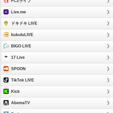
FC2ライブ
Live.me
ドキドキ LIVE
kukuluLIVE
BIGO LIVE
17 Live
SPOON
TikTok LIVE
Kick
AbemaTV