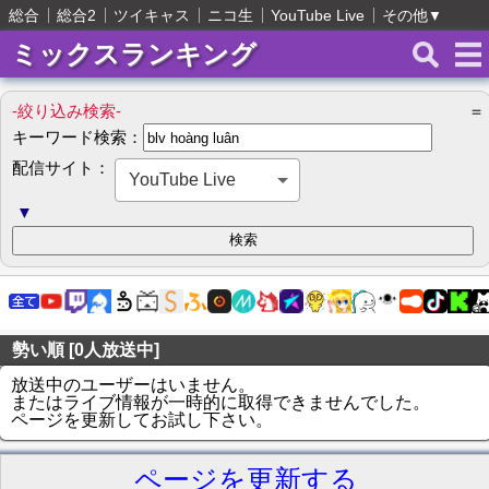
総合
総合2
ツイキャス
ニコ生
YouTube Live
その他
▼
ミックスランキング
-絞り込み検索-
＝
キーワード検索：
配信サイト：
YouTube Live
▼
勢い順 [0人放送中]
放送中のユーザーはいません。
またはライブ情報が一時的に取得できませんでした。
ページを更新してお試し下さい。
ページを更新する