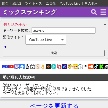
総合
総合2
ツイキャス
ニコ生
YouTube Live
その他
▼
ミックスランキング
-絞り込み検索-
＝
キーワード検索：
配信サイト：
YouTube Live
▼
勢い順 [0人放送中]
放送中のユーザーはいません。
またはライブ情報が一時的に取得できませんでした。
ページを更新してお試し下さい。
ページを更新する