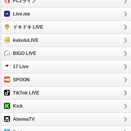
FC2ライブ
Live.me
ドキドキ LIVE
kukuluLIVE
BIGO LIVE
17 Live
SPOON
TikTok LIVE
Kick
AbemaTV