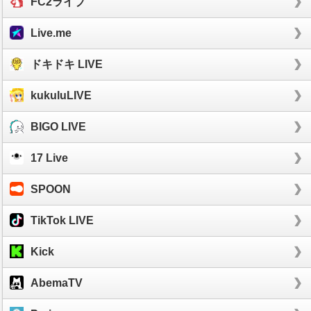
FC2ライブ
Live.me
ドキドキ LIVE
kukuluLIVE
BIGO LIVE
17 Live
SPOON
TikTok LIVE
Kick
AbemaTV