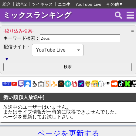
総合
総合2
ツイキャス
ニコ生
YouTube Live
その他
▼
ミックスランキング
-絞り込み検索-
＝
キーワード検索：
配信サイト：
YouTube Live
▼
勢い順 [0人放送中]
放送中のユーザーはいません。
またはライブ情報が一時的に取得できませんでした。
ページを更新してお試し下さい。
ページを更新する