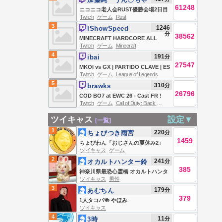
BOSSES *HARDCORE* (Wither,
61248
ん
ニコニコ老人会RUST優勝会場2日目
Warden, Elder Guardian, Ender
Twitch
ゲーム
Rust
夜の部
Dragon)
3
1246
IShowSpeed
分
38562
MINECRAFT HARDCORE ALL
Twitch
ゲーム
Minecraft
BOSSES DAY 2 🍄🔨🧟‍♂️ft. KaiCenat
4
191
分
ibai
27547
MKOI vs GX | PARTIDO CLAVE | ES
Twitch
ゲーム
League of Legends
UNA FINAL | NOS QUEDAN 4 | 6
5
310
分
brawks
ESPAÑOLES | ORGULLO | NAVI vs
26796
COD BO7 at EWC 26 - Cast FR !
SK | #WatchLEC
Twitch
ゲーム
Call of Duty: Black Ops 7
Day 4 - Playoff
ツイキャス
設定▼
[一覧]
1
220
分
ちょびつき雨宮
1459
ちょびわん「おじさんの夏休み2」
ツイキャス
ゲーム
おこぼレイディオ
2
241
分
オカルトハンター鈴
385
木大輔
神奈川県最恐心霊橋 オカルトハンタ
ツイキャス
男性
ー鈴木大輔
3
179
分
あむちん
379
1人タコパ🍻 やほみ
ツイキャス
4
11
分
3時