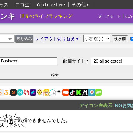
ャス
ニコ生
YouTube Live
その他
▼
ランキ
|
世界のライブランキング
ダークモード
ぼか
レイアウト切り替え▼
配信サイト：
20 all selected!
アイコン左表示
NGお気
いません。
一時的に取得できませんでした。
試し下さい。