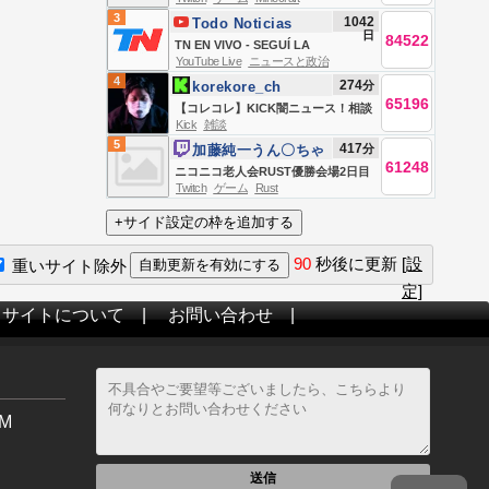
MARATHON BEATING ALL
3
1042
Todo Noticias
BOSSES *HARDCORE* (Wither,
日
84522
TN EN VIVO - SEGUÍ LA
Warden, Elder Guardian, Ender
YouTube Live
ニュースと政治
TRANSMISIÓN EN VIVO DE TODO
Dragon)
4
274
分
korekore_ch
NOTICIAS
65196
【コレコレ】KICK闇ニュース！相談
Kick
雑談
やSNSトラブル解決【ミラー、録画
5
417
分
加藤純一うん〇ちゃ
禁止】
61248
ん
ニコニコ老人会RUST優勝会場2日目
Twitch
ゲーム
Rust
夜の部
90
秒後に更新
[設
重いサイト除外
定]
当サイトについて
|
お問い合わせ
|
M
送信