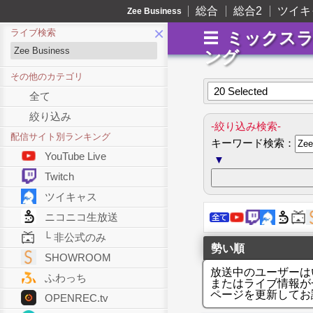
総合
総合2
ツイキ
Zee Business
×
ライブ検索
ミックス
ング
その他のカテゴリ
20 Selected
全て
絞り込み
-絞り込み検索-
配信サイト別ランキング
キーワード検索：
YouTube Live
▼
Twitch
ツイキャス
ニコニコ生放送
└ 非公式のみ
勢い順
SHOWROOM
放送中のユーザーは
ふわっち
またはライブ情報が
ページを更新してお
OPENREC.tv