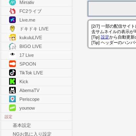
Mirrativ
FC2ライブ
Live.me
[2/7] 一部の配信
ドキドキ LIVE
去サムネイルの表示が
[Tip]
設定
から自動更新
kukuluLIVE
[Tip] ヘッダーのハ
BIGO LIVE
17 Live
SPOON
TikTok LIVE
Kick
AbemaTV
Periscope
younow
設定
基本設定
NGお気に入り設定