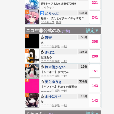
321
3時キャス Live #839270989
ツイキャス
5
136
分
どろっぷ
241
@STPRBOYS
録画× 彼氏とイチャイチャする？
ツイキャス
男性
初見さん軽率に推してください
ニコ生非公式のみ
設定▼
[一覧]
1
53
分
無害
308
あ
ニコニコ生放送
一般
2
105
分
さぼこ
200
記憶ある
ニコニコ生放送
一般
3
19
分
鈴木働かない
151
【ルーキー】ざつだん
ニコニコ生放送
一般
4
359
分
美らゆうき
143
【ギフイベ】初めての寝配信
ニコニコ生放送
一般
5
18
分
まゆにや＾
142
な
ニコニコ生放送
一般
ふわっち
設定▼