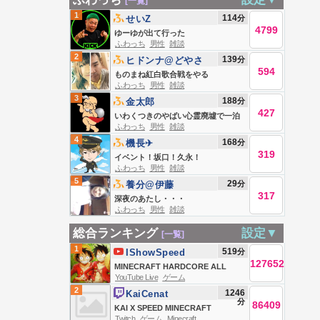
[一覧]
1
114
分
せいZ
4799
ゆーゆが出て行った
ふわっち
男性
雑談
2
139
分
ヒドンナ@どやさ
594
ものまね紅白歌合戦をやる
ふわっち
男性
雑談
3
188
分
金太郎
427
いわくつきのやばい心霊廃墟で一泊
ふわっち
男性
雑談
する
4
168
分
機長✈︎
319
イベント！坂口！久永！
ふわっち
男性
雑談
5
29
分
養分@伊藤
317
深夜のあたし・・・
ふわっち
男性
雑談
総合ランキング
設定▼
[一覧]
1
519
分
IShowSpeed
127652
MINECRAFT HARDCORE ALL
YouTube Live
ゲーム
BOSSES DAY 2 🍄🔨🧟‍♂️ft. KaiCenat
2
1246
KaiCenat
分
86409
KAI X SPEED MINECRAFT
Twitch
ゲーム
Minecraft