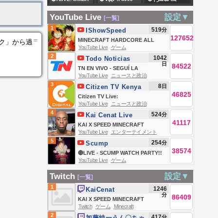
#LoteríaRealDeHoy
SC VS POLICE
ELO
الجزائر 🇩🇿 ضد
YouTube Live
設定▼
[一覧]
KENYA FC -
كوت ديفوار 🇨🇮 |
1
519
分
IShowSpeed
MCHEZO WA
ربع نهائي كأس أمم
127652
＝
MINECRAFT HARDCORE ALL
ンク」から過
KIMATAIFA WA
إفريقيا للسيدات
YouTube Live
ゲーム
BOSSES DAY 2 🍄🔨🧟‍♂️ft. KaiCenat
2
1042
KIRAFIKI
Todo Noticias
2026
日
84522
TN EN VIVO - SEGUÍ LA
YouTube Live
ニュースと政治
TRANSMISIÓN EN VIVO DE TODO
3
8
日
Citizen TV Kenya
NOTICIAS
46825
Citizen TV Live:
YouTube Live
ニュースと政治
4
524
分
Kai Cenat Live
41117
KAI X SPEED MINECRAFT
YouTube Live
エンターテイメント
MARATHON BEATING ALL
5
254
分
Scump
BOSSES *HARDCORE* DAY 1
38574
🔴LIVE - SCUMP WATCH PARTY!!
PART 2
YouTube Live
ゲーム
OpTic GAMING vs FAZE |
ESPORTS WORLD CUP DAY 4
Twitch
設定▼
[一覧]
1
1246
KaiCenat
分
86409
KAI X SPEED MINECRAFT
Twitch
ゲーム
Minecraft
MARATHON BEATING ALL
2
417
分
加藤純一うん〇ちゃ