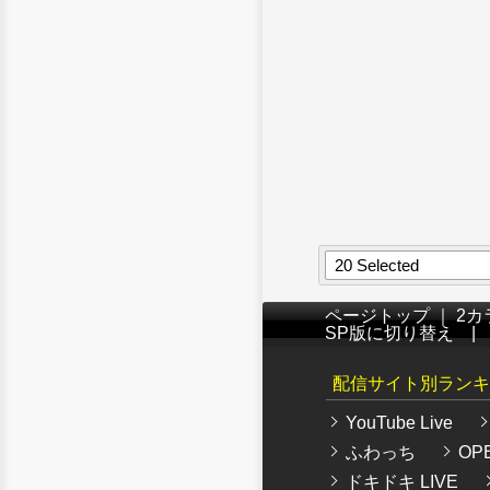
20 Selected
ページトップ
｜
2カ
SP版に切り替え
配信サイト別ランキ
YouTube Live
ふわっち
OPE
ドキドキ LIVE