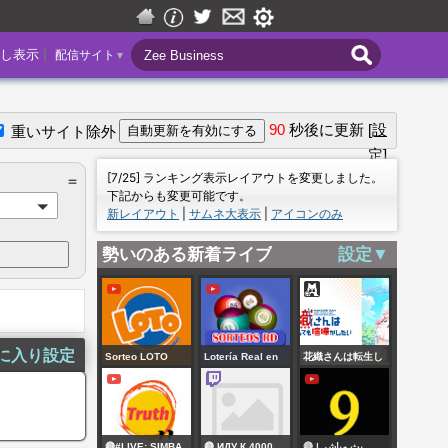
|
し表示
配信サイト
▼
90
秒後に更新
[設
重いサイト除外
定]
＝
[7/25] ランキング表示レイアウトを変更しました。
＝
下記からも変更可能です。
新レイアウト
|
サムネ大表示
|
アイコンのみ
勢いのある新着ライブ
設定▼
に入り設定
Sorteo LOTO
Lotería Real en
花織さんは転生し
Nicaragua 11:00
VIVO 🔴 | Sábado
ても喧嘩がしたい
AM, Sábado 08
8 de agosto 2026-
#5【WEB最速】
Agosto 2026
12:55 PM
🔴#LIVE: SIMBA
🔴 ИДУ К 4000
🔴 بث مباشر |