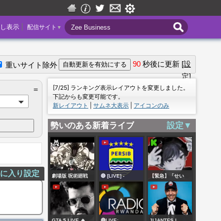
|
し表示
配信サイト
▼
90
秒後に更新
[設
重いサイト除外
定]
＝
[7/25] ランキング表示レイアウトを変更しました。
＝
下記からも変更可能です。
新レイアウト
|
サムネ大表示
|
アイコンのみ
勢いのある新着ライブ
設定▼
気に入り設定
劇場版 呪術廻戦
🔴 [LIVE] -
【緊急】「せい
0【無料ビデオ1週
Positive
ｚ...」の暴露が来
間】
Movement: Dari
た!!ガチ犯罪！？警
Sepak Bola
察沙汰か！？真相
GTA 5 LIVE 🔥
🔴LIVE:
JIJANTES |