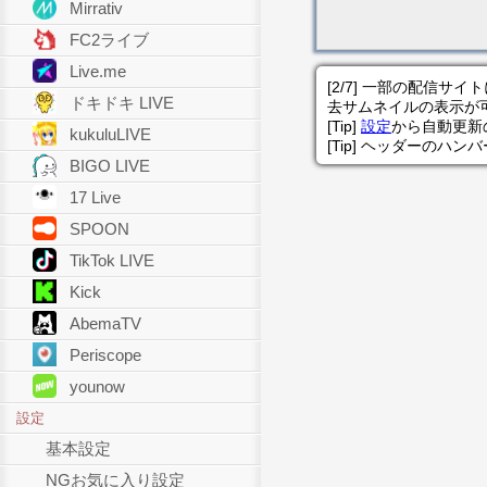
Mirrativ
FC2ライブ
Live.me
[2/7] 一部の配信
ドキドキ LIVE
去サムネイルの表示が
[Tip]
設定
から自動更新
kukuluLIVE
[Tip] ヘッダーのハ
BIGO LIVE
17 Live
SPOON
TikTok LIVE
Kick
AbemaTV
Periscope
younow
設定
基本設定
NGお気に入り設定