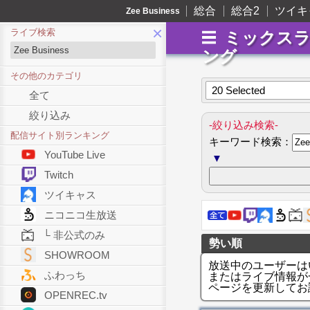
総合
総合2
ツイキ
Zee Business
×
ライブ検索
ミックス
ング
その他のカテゴリ
20 Selected
全て
絞り込み
-絞り込み検索-
配信サイト別ランキング
キーワード検索：
YouTube Live
▼
Twitch
ツイキャス
ニコニコ生放送
└ 非公式のみ
勢い順
SHOWROOM
放送中のユーザーは
ふわっち
またはライブ情報が
ページを更新してお
OPENREC.tv