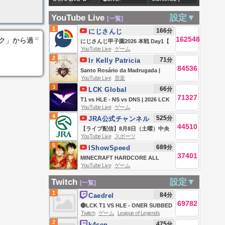
menuju Dampak
を暴露....「久永小
#gta5 #shortslive
#URUBUGARWIMIKINO:
MERCATO BARÇA
Positif
太郎」引退のお知
YouTube Live
設定▼
[一覧]
#gaming
Rayon Sports
DE LOCURA! SE
らせwwww藤沢な
1
166
分
にじさんじ
yatwaye
VA ARAUJO AL
＝
162548
な迷惑行為でつい
ンク」から過
にじさんじ甲子園2026 本戦 Day1【
#CECAFAKagameCup2026|
LIVERPOOL Y
YouTube Live
ゲーム
に・・・。
#にじ甲2026_Day1 】
2
71
分
Ir Kelly Patricia
Simba SC na
MÁS
84536
OFICIAL / Instituto
Santo Rosário da Madrugada |
Yanga SC mu
NOVEDADES!!
YouTube Live
音楽
Hesed
Novena a Santa Clara | Instituto
birori
3
66
分
LCK Global
Hesed - 08/08
71327
T1 vs HLE - NS vs DNS | 2026 LCK
YouTube Live
ゲーム
4
525
分
JRA公式チャンネル
44510
【ライブ配信】8月8日（土曜）中央
YouTube Live
スポーツ
競馬全レース中継（新潟・中京・札
5
689
分
IShowSpeed
幌）
37401
MINECRAFT HARDCORE ALL
YouTube Live
ゲーム
BOSSES DAY 1 🍄🔨🧟‍♂️ft. KaiCenat
Twitch
設定▼
[一覧]
1
84
分
Caedrel
69782
🔴LCK T1 VS HLE - ONER SUBBED
Twitch
ゲーム
League of Legends
OUT🔴
2
475
分
k4sen