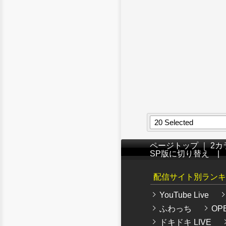
20 Selected
ページトップ
｜
2カ
SP版に切り替え
配信サイト別ランキ
YouTube Live
ふわっち
OPE
ドキドキ LIVE