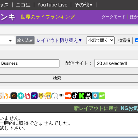
ャス
ニコ生
YouTube Live
その他
▼
ランキ
|
世界のライブランキング
ダークモード
ぼか
レイアウト切り替え▼
配信サイト：
20 all selected!
新レイアウトに戻す
NGお
いません。
一時的に取得できませんでした。
試し下さい。