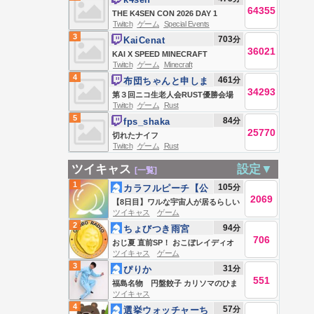
64355
THE K4SEN CON 2026 DAY 1
Twitch
ゲーム
Special Events
3
703
分
KaiCenat
36021
KAI X SPEED MINECRAFT
Twitch
ゲーム
Minecraft
MARATHON BEATING ALL
4
461
分
布団ちゃんと申しま
BOSSES *HARDCORE* (Wither,
34293
す
第３回ニコ生老人会RUST優勝会場
Warden, Elder Guardian, Ender
Twitch
ゲーム
Rust
お布団ちゃん、う〇ちちゃん、恭ち
Dragon)
5
84
分
fps_shaka
ゃん、キズナ ２日目
25770
切れたナイフ
Twitch
ゲーム
Rust
ツイキャス
設定▼
[一覧]
1
105
分
カラフルピーチ【公
2069
式】
【8日目】ワルな宇宙人が居るらしい
ツイキャス
ゲーム
Live #839242524
2
94
分
ちょびつき雨宮
706
おじ夏 直前SP！ おこぼレイディオ
ツイキャス
ゲーム
3
31
分
ぴりか
551
福島名物 円盤餃子 カリソマのひま
ツイキャス
つぶし
4
57
分
選挙ウォッチャーち