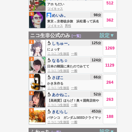
512
だい
アホ ちだい
ツイキャス
5
98
分
めいみ。
362
東京→京都徒歩旅 浜松通って浜名
ツイキャス
男性
湖 今日もなんとか。
ニコ生非公式のみ
設定▼
[一覧]
1
125
分
しちゅー。
1269
にょっす
ニコニコ生放送
一般
2
124
分
なるち☺︎
1129
日本の韓国に来たのでみてて
ニコニコ生放送
一般
3
66
分
さぼこ
264
かき氷作る
ニコニコ生放送
一般
4
52
分
あかねこ。
263
【高画質】ほらげ！奥々淵商店街や
ニコニコ生放送
一般
る
5
453
分
きむらし
188
パチンコ ガンダムSEEDクライマッ
ニコニコ生放送
一般
クス
ふわっち
設定▼