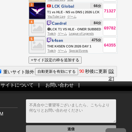
Hesed
Novena a Santa Clara | Instituto
3
66
分
LCK Global
Hesed - 08/08
71327
T1 vs HLE - NS vs DNS | 2026 LCK
YouTube Live
ゲーム
4
84
分
Caedrel
69782
🔴LCK T1 VS HLE - ONER SUBBED
Twitch
ゲーム
League of Legends
OUT🔴
5
475
分
k4sen
64355
THE K4SEN CON 2026 DAY 1
Twitch
ゲーム
Special Events
90
秒後に更新
[設
重いサイト除外
定]
当サイトについて
|
お問い合わせ
|
M
送信