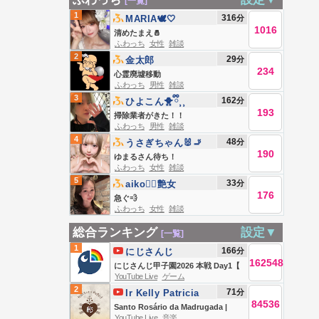
[一覧]
1
316
分
MARIA🕊🤍
1016
清めたまえ🧂
ふわっち
女性
雑談
2
29
分
金太郎
234
心霊廃墟移動
ふわっち
男性
雑談
3
162
分
ひよこん🐥ྀི⸒⸒
193
掃除業者がきた！！
ふわっち
男性
雑談
4
48
分
‎うさぎちゃん🐰🚬
190
ゆまるさん待ち！
ふわっち
女性
雑談
5
33
分
aiko❤️‍🔥艶女
176
急ぐ💨
ふわっち
女性
雑談
総合ランキング
設定▼
[一覧]
1
166
分
にじさんじ
162548
にじさんじ甲子園2026 本戦 Day1【
YouTube Live
ゲーム
#にじ甲2026_Day1 】
2
71
分
Ir Kelly Patricia
84536
OFICIAL / Instituto
Santo Rosário da Madrugada |
YouTube Live
音楽