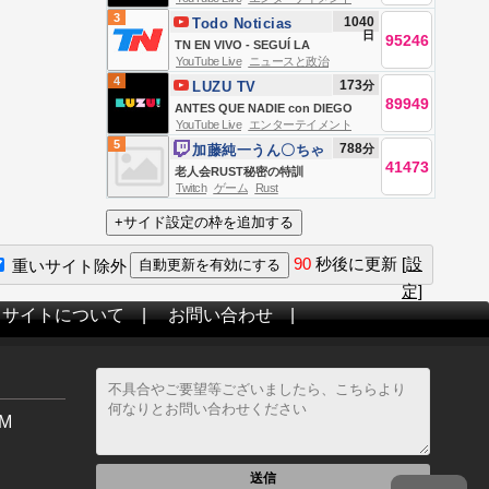
OCCHIATO, MOMI GIARDINA,
3
1040
Todo Noticias
SANTI TALLEDO, MARTÍN
日
95246
TN EN VIVO - SEGUÍ LA
GARABAL Y ANGELITA | EN VIVO
YouTube Live
ニュースと政治
TRANSMISIÓN EN VIVO DE TODO
4
173
分
LUZU TV
NOTICIAS
89949
ANTES QUE NADIE con DIEGO
YouTube Live
エンターテイメント
LEUCO, MICA VAZQUEZ, YOYI
5
788
分
加藤純一うん〇ちゃ
FRANCELLA Y EL TRINCHE | EN
41473
ん
老人会RUST秘密の特訓
VIVO
Twitch
ゲーム
Rust
90
秒後に更新
[設
重いサイト除外
定]
当サイトについて
|
お問い合わせ
|
M
送信