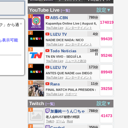
#nexttoppers
Silva y Peñarol
10%, SPACEX
イカーライブ配
ルライブありがと
#cbse #class8
campeón del
YouTube Live
設定▼
[一覧]
SHARES
信！サバイバルク
う！定期枠、睡眠
#class7
Intermedio
1
780
分
ABS-CBN
UNLOCK, OSCAR
ラフト系アドベン
導入にもどうぞ🌸
174019
＝
Entertainment
Kapamilya Online Live | August 6,
ンク」から過
CELSIUS
チャー！パート
初見さんもぜひ【
YouTube Live
エンターテイメント
2026
2
4
分
EARNINGS, OIL
LUZU TV
34〈The Last
#singingstream】
99439
も表示可能
NADIE DICE NADA: NICO
UP | MARKET
Caretaker/steam
YouTube Live
エンターテイメント
OCCHIATO, MOMI GIARDINA,
OPEN
版〉
3
1040
Todo Noticias
SANTI TALLEDO, MARTÍN
日
95246
TN EN VIVO - SEGUÍ LA
GARABAL Y ANGELITA | EN VIVO
YouTube Live
ニュースと政治
TRANSMISIÓN EN VIVO DE TODO
4
173
分
LUZU TV
NOTICIAS
89949
ANTES QUE NADIE con DIEGO
YouTube Live
エンターテイメント
LEUCO, MICA VAZQUEZ, YOYI
5
11
分
Rans
FRANCELLA Y EL TRINCHE | EN
39258
Entertainment
FINAL MATCH PIALA PRESIDEN :
VIVO
YouTube Live
スポーツ
PERSIB BANDUNG VS
PERSEBAYA SURABAYA
Twitch
設定▼
[一覧]
1
788
分
加藤純一うん〇ちゃ
41473
ん
老人会RUST秘密の特訓
Twitch
ゲーム
Rust
2
350
分
Caedrel