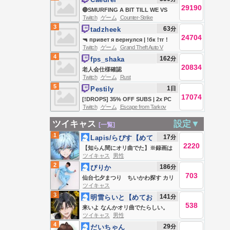
29190
🔴SMURFING A BIT TILL WE VS
Twitch
ゲーム
Counter-Strike
AL 🔴
3
63
分
tadzheek
24704
🔫 привет я вернулся | !бк !тг !
Twitch
ゲーム
Grand Theft Auto V
промо !ггсел !пк !гта
4
162
分
fps_shaka
20834
老人会仕様確認
Twitch
ゲーム
Rust
5
1
日
Pestily
17074
[!DROPS] 35% OFF SUBS | 2x PC
Twitch
ゲーム
Escape from Tarkov
!GIVEAWAY | 10 NEGATIVE
SLAYING LIKE A BOSS
ツイキャス
設定▼
[一覧]
1
17
分
Lapis/らぴす【めて
2220
おら】
【知らん間にオリ曲でた】※録画は
ツイキャス
男性
残しません Live #839168063
2
186
分
ぴりか
703
仙台七夕まつり ちいかわ探す カリ
ツイキャス
ソマのひまつぶし
3
141
分
明雷らいと【めてお
538
ら】
来いよ なんかオリ曲でたらしい。
ツイキャス
男性
4
29
分
だいちゃん