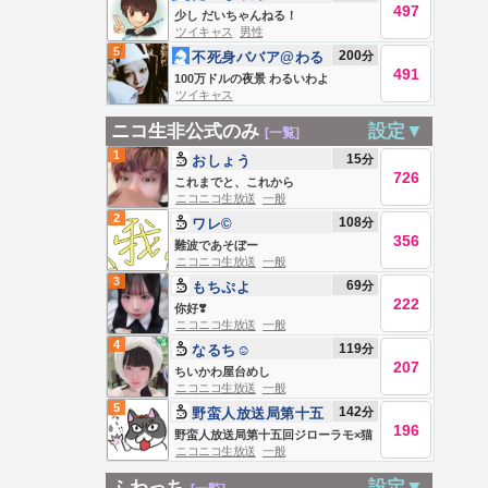
497
少し だいちゃんねる！
ツイキャス
男性
5
200
分
不死身ババア@わる
491
いわよ
100万ドルの夜景 わるいわよ
ツイキャス
ニコ生非公式のみ
設定▼
[一覧]
1
15
分
おしょう
726
これまでと、これから
ニコニコ生放送
一般
2
108
分
ワレ©
356
難波であそぼー
ニコニコ生放送
一般
3
69
分
もちぷよ
222
你好❣️
ニコニコ生放送
一般
4
119
分
なるち☺︎
207
ちいかわ屋台めし
ニコニコ生放送
一般
5
142
分
野蛮人放送局第十五
196
回ジローラモ×猫組長
野蛮人放送局第十五回ジローラモ×猫
ニコニコ生放送
一般
組長
ふわっち
設定▼