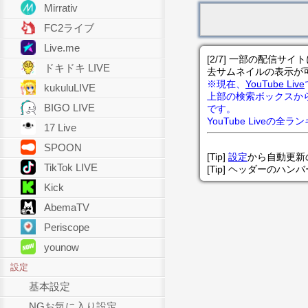
Mirrativ
FC2ライブ
Live.me
[2/7] 一部の配信
ドキドキ LIVE
去サムネイルの表示が
※現在、
YouTube Live
kukuluLIVE
上部の検索ボックスか
BIGO LIVE
です。
YouTube Liveの全
17 Live
SPOON
[Tip]
設定
から自動更新
TikTok LIVE
[Tip] ヘッダーのハ
Kick
AbemaTV
Periscope
younow
設定
基本設定
NGお気に入り設定