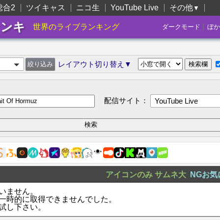
総合2
ツイキャス
ニコ生
YouTube Live
その他
▼
ランキ
|
世界のライブランキング
ダークモード
ぼか
レイアウト切り替え▼
配信サイト：
YouTube Live
アイコンのみ
サムネ大
NGお気
いません。
一時的に取得できませんでした。
試し下さい。