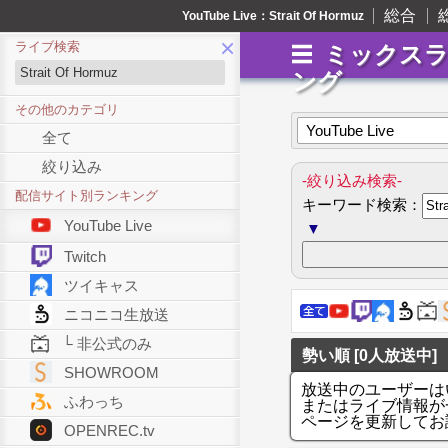
総合
YouTube Live：Strait Of Hormuz
×
ライブ検索
ミックス
ング
その他のカテゴリ
YouTube Live
全て
絞り込み
-絞り込み検索-
配信サイト別ランキング
キーワード検索：
YouTube Live
▼
Twitch
ツイキャス
ニコニコ生放送
└ 非公式のみ
勢い順 [0人放送中]
SHOWROOM
放送中のユーザーは
ふわっち
またはライブ情報が
ページを更新してお
OPENREC.tv