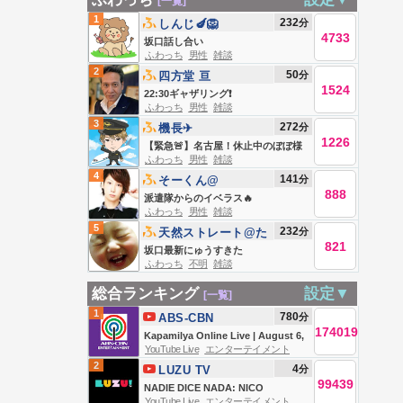
[一覧]
1
232
分
しんじ🍆🦁
4733
坂口話し合い
ふわっち
男性
雑談
2
50
分
四方堂 亘
1524
22:30ギャザリング❗️
ふわっち
男性
雑談
3
272
分
機長✈︎
1226
【緊急🚨】名古屋！休止中のぼぼ様
ふわっち
男性
雑談
に会う
4
141
分
そーくん@
888
派遣隊からのイベラス🔥
ふわっち
男性
雑談
5
232
分
天然ストレート@た
821
かしゼミ
坂口最新にゅうすきた
ふわっち
不明
雑談
総合ランキング
設定▼
[一覧]
1
780
分
ABS-CBN
174019
Entertainment
Kapamilya Online Live | August 6,
YouTube Live
エンターテイメント
2026
2
4
分
LUZU TV
99439
NADIE DICE NADA: NICO
YouTube Live
エンターテイメント