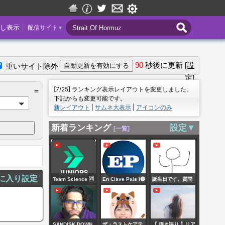
|
し表示
配信サイト
▼
90
秒後に更新
[設
重いサイト除外
定]
＝
[7/25] ランキング表示レイアウトを変更しました。
＝
下記からも変更可能です。
新レイアウト
|
サムネ大表示
|
アイコンのみ
新着ランキング
設定▼
[一覧]
に入り設定
Team Science 🆚
En Clave País I🔴
誕生日です。質問
Team Maths |
EN VIVO
募集答えます。
Class 8 l Join the
entrevista a
Live Battle 🔥
Sebastián Da
SANDISK DOWN
ザ・ラストケアテ
【 弾き語り 】リア