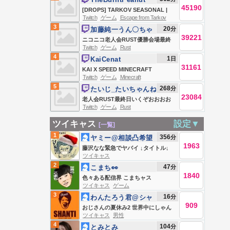
45190
[DROPS] TARKOV SEASONAL |
Twitch
ゲーム
Escape from Tarkov
DAY 6 | LABYRINTH + KORD
3
20
分
加藤純一うん〇ちゃ
BREACH | HUTCHMF | SLUR
39221
ん
ニコニコ老人会RUST優勝会場最終
SATURDAY | #BUNGULATE
Twitch
ゲーム
Rust
日
4
1
日
KaiCenat
31161
KAI X SPEED MINECRAFT
Twitch
ゲーム
Minecraft
MARATHON BEATING ALL
5
268
分
たいじ_たいちゃんね
BOSSES *HARDCORE* (Wither,
23084
る
老人会RUST最終日いくぞおおおお
Warden, Elder Guardian, Ender
Twitch
ゲーム
Rust
おおおおおお
Dragon)
ツイキャス
設定▼
[一覧]
1
356
分
ヤミー@相談凸希望
1963
はLINEへ
藤沢なな緊急でヤバイ ↓タイトル↓
ツイキャス
2
47
分
こまち👀
1840
色々ある配信界 こまちャス
ツイキャス
ゲーム
3
16
分
わんたろう君@シャ
909
ンT101
おじさんの夏休み2 世界中にしゃん
ツイキャス
男性
てぃ言わせたい
4
104
分
とみとみ