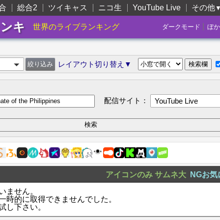
合
総合2
ツイキャス
ニコ生
YouTube Live
その他
ランキ
|
世界のライブランキング
ダークモード
ぼか
レイアウト切り替え▼
配信サイト：
YouTube Live
アイコンのみ
サムネ大
NGお気
いません。
一時的に取得できませんでした。
試し下さい。