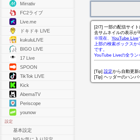
Mirrativ
FC2ライブ
Live.me
[2/7] 一部の配信
ドキドキ LIVE
去サムネイルの表示が
※現在、
YouTube Live
kukuluLIVE
上部の検索ボックスか
BIGO LIVE
です。
YouTube Liveの全
17 Live
SPOON
[Tip]
設定
から自動更新
TikTok LIVE
[Tip] ヘッダーのハ
Kick
AbemaTV
Periscope
younow
設定
基本設定
NGお気に入り設定