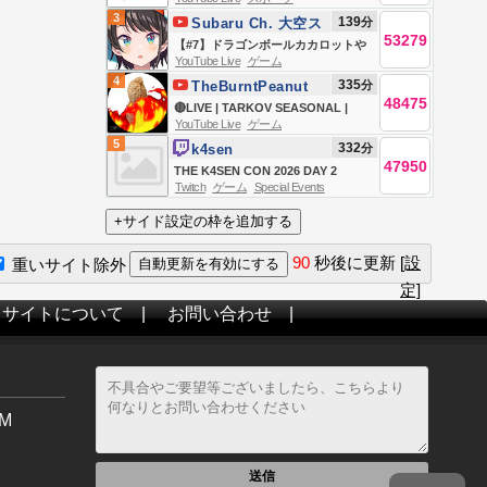
競馬全レース中継（新潟・中京・札
3
139
分
Subaru Ch. 大空ス
幌）
53279
バル
【#7】ドラゴンボールカカロットや
YouTube Live
ゲーム
るしゅばああああああああああああ
4
335
分
TheBurntPeanut
ああああああああああああああ
48475
🔴LIVE | TARKOV SEASONAL |
あ！！！！！！【ホロライブ/大空ス
YouTube Live
ゲーム
DAY 6 | LABYRINTH + KORD
バル】
5
332
分
k4sen
BREACH | HUTCHMF | SLUR
47950
THE K4SEN CON 2026 DAY 2
SATURDAY | #BUNGULATE
Twitch
ゲーム
Special Events
90
秒後に更新
[設
重いサイト除外
定]
当サイトについて
|
お問い合わせ
|
M
送信