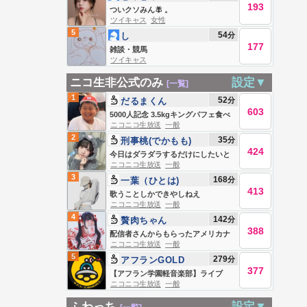
193
ついクソみん🪰 。
ツイキャス
女性
5
54
分
し
177
雑談・競馬
ツイキャス
ニコ生非公式のみ
設定▼
[一覧]
1
52
分
だるまくん
603
5000人記念 3.5kgキングパフェ食べ
ニコニコ生放送
一般
る！
2
35
分
刑事桃(でかもも)
424
今日はダラダラするだけにしたいと
ニコニコ生放送
一般
思います
3
168
分
一葉（ひとは)
413
歌うことしかできやしねえ
ニコニコ生放送
一般
4
142
分
贅肉ちゃん
388
配信者さんからもらったアメリカナ
ニコニコ生放送
一般
マズ食べてみる…
5
279
分
アフランGOLD
377
【アフラン学園軽音楽部】ライブ
ニコニコ生放送
一般
ふわっち
設定▼