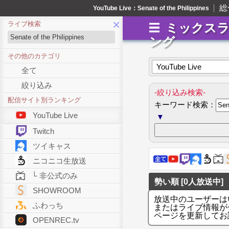
総
YouTube Live：Senate of the Philippines
×
ライブ検索
ミックス
ング
その他のカテゴリ
YouTube Live
全て
絞り込み
-絞り込み検索-
配信サイト別ランキング
キーワード検索：
YouTube Live
▼
Twitch
ツイキャス
ニコニコ生放送
└ 非公式のみ
勢い順 [0人放送中]
SHOWROOM
放送中のユーザーは
ふわっち
またはライブ情報が
ページを更新してお
OPENREC.tv