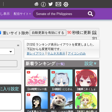
▼
|
し表示
配信サイト
▼
90
秒後に更新
[設
重いサイト除外
定]
＝
[7/25] ランキング表示レイアウトを変更しました。
＝
下記からも変更可能です。
新レイアウト
|
サムネ大表示
|
アイコンのみ
新着ランキング
設定▼
[一覧]
に入り設定
【24時間リレー生
【#雑談】にじさん
【艦隊これくしょ
放送】罰ゲームす
じ甲子園 Day2同時
ん】 E5-4 これでも
ごろくで大暴
視聴！ #vtuber #新
かと破砕なしで割
れ、、【みるく
人vtuber #にじさ
ってしまうわいき
【＃真夏のフレッ
[R6S :ショート動画
【初見】仲の悪い2