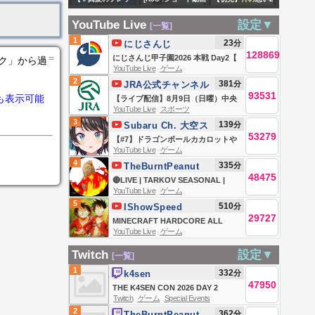
ら】
んじ #にじさんじ甲
おいで突破する後
シュ歌枠リレー】
専用参加型] ラン
人でクリアできる
子園
段作戦 L'Élan de
YouTube Live
設定▼
[一覧]
全力で歌うぞ
ク戦！！皆サブ必
のか!?【星のカービ
la Flotte
1
23
分
にじさんじ
ー！！
須‼️配信中 初見サ
ィディスカバリ
128869
Française -フラン
＝
にじさんじ甲子園2026 本戦 Day2【
ンク」から過
ンも参加どーぞ✨✨
ー】【花澤すずら
YouTube Live
ゲーム
ス艦隊の躍動-【艦
#にじ甲2026_Day2 】
2
381
分
JRA公式チャンネル
ん】
これ】
93531
も表示可能
【ライブ配信】8月9日（日曜）中央
YouTube Live
スポーツ
競馬全レース中継（新潟・中京・札
3
139
分
Subaru Ch. 大空ス
幌）
53279
バル
【#7】ドラゴンボールカカロットや
YouTube Live
ゲーム
るしゅばああああああああああああ
4
335
分
TheBurntPeanut
ああああああああああああああ
48475
🔴LIVE | TARKOV SEASONAL |
あ！！！！！！【ホロライブ/大空ス
YouTube Live
ゲーム
DAY 6 | LABYRINTH + KORD
バル】
5
510
分
IShowSpeed
BREACH | HUTCHMF | SLUR
29727
MINECRAFT HARDCORE ALL
SATURDAY | #BUNGULATE
YouTube Live
ゲーム
BOSSES DAY 2 🍄🔨🧟‍♂️ft. KaiCenat
(Part 2)
Twitch
設定▼
[一覧]
1
332
分
k4sen
47950
THE K4SEN CON 2026 DAY 2
Twitch
ゲーム
Special Events
2
362
分
TheBurntPeanut