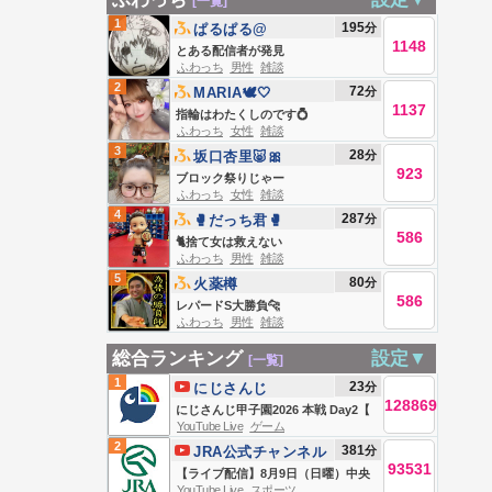
[一覧]
1
195
分
ぱるぱる@
1148
とある配信者が発見
ふわっち
男性
雑談
2
72
分
MARIA🕊🤍
1137
指輪はわたくしのです💍
ふわっち
女性
雑談
3
28
分
坂口杏里🐷🎀
923
ブロック祭りじゃー
ふわっち
女性
雑談
4
287
分
🥊だっち君🥊
586
🐈捨て女は救えない
ふわっち
男性
雑談
5
80
分
火薬樽
586
レパードS大勝負🐆
ふわっち
男性
雑談
総合ランキング
設定▼
[一覧]
1
23
分
にじさんじ
128869
にじさんじ甲子園2026 本戦 Day2【
YouTube Live
ゲーム
#にじ甲2026_Day2 】
2
381
分
JRA公式チャンネル
93531
【ライブ配信】8月9日（日曜）中央
YouTube Live
スポーツ