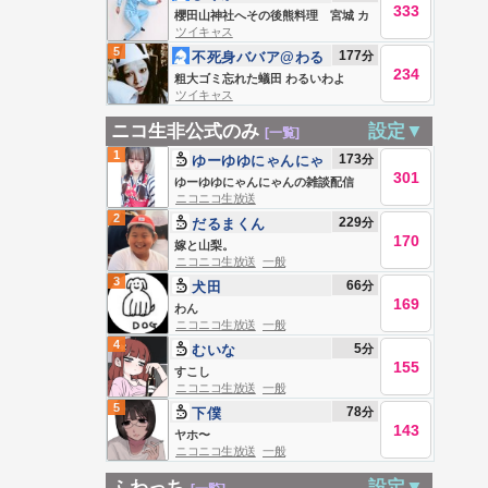
333
櫻田山神社へその後熊料理 宮城 カ
ツイキャス
リソマのひまつぶし
5
177
分
不死身ババア@わる
234
いわよ
粗大ゴミ忘れた蟻田 わるいわよ
ツイキャス
ニコ生非公式のみ
設定▼
[一覧]
1
173
分
ゆーゆゆにゃんにゃ
301
ん
ゆーゆゆにゃんにゃんの雑談配信
ニコニコ生放送
2
229
分
だるまくん
170
嫁と山梨。
ニコニコ生放送
一般
3
66
分
犬田
169
わん
ニコニコ生放送
一般
4
5
分
むいな
155
すこし
ニコニコ生放送
一般
5
78
分
下僕
143
ヤホ〜
ニコニコ生放送
一般
ふわっち
設定▼