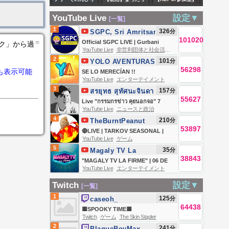
WB】 #シャドバ
での道のりの旅～
Banknifty
ヒロアカをやる。
一緒に生活しよ？
午後はまったり☕
PS
😁新しい精霊集め
Analysis | 07-
YouTube Live
設定▼
[一覧]
雑談あり、ゲーム
つつやっていくか
August |
1
326
分
SGPC, Sri Amritsar
あり、手料理ASMR
101020
ぁ～✌️【概要欄必
#livetrading
＝
Official SGPC LIVE | Gurbani
ンク」から過
ありのマイペース
YouTube Live
非営利団体と社会活動
読！】#参加型
Kirtan | Sachkhand Sri Harmandir
2
101
分
YOLO AVENTURAS
な日常をお届け
Sahib, Sri Amritsar | 07.08.2026
56298
も表示可能
SE LO MERECÍAN !!
ฅ^•ω•^ฅ #shorts
YouTube Live
エンターテイメント
【LIVE】【Vtuber
3
157
分
สรยุทธ สุทัศนะจินดา
／ライブ配信中／ #
55627
กรรมกรข่าว
Live "กรรมกรข่าว คุยนอกจอ" 7
YouTube Live
ニュースと政治
佐藤あにめ 】
สิงหาคม 2569
4
210
分
TheBurntPeanut
53897
🔴LIVE | TARKOV SEASONAL |
YouTube Live
ゲーム
DAY 4 | HutchMF x GIMMICK |
5
35
分
Magaly TV La
THICC MEN THURSDAY |
38843
Firme
"MAGALY TV LA FIRME" | 06 DE
#BUNGULATE
YouTube Live
エンターテイメント
AGOSTO DEL 2026
Twitch
設定▼
[一覧]
1
125
分
caseoh_
64438
🟨SPOOKY TIME🟨
Twitch
ゲーム
The Skin Stapler
2
241
分
PlaqueBoyMax