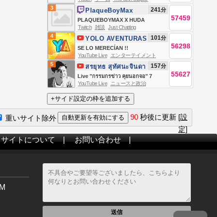
3
241
分
PlaqueBoyMax
57459
PLAQUEBOYMAX X HUDA
Twitch
雑談
Just Chatting
MUSTAFA PART 2 🙃
4
101
分
YOLO AVENTURAS
56298
SE LO MERECÍAN !!
YouTube Live
エンターテイメント
5
157
分
สรยุทธ สุทัศนะจินดา
55627
กรรมกรข่าว
Live "กรรมกรข่าว คุยนอกจอ" 7
YouTube Live
ニュースと政治
สิงหาคม 2569
90
秒後に更新
[設
重いサイト除外
定]
当サイトについて
|
お問い合わせ
|
M
送信