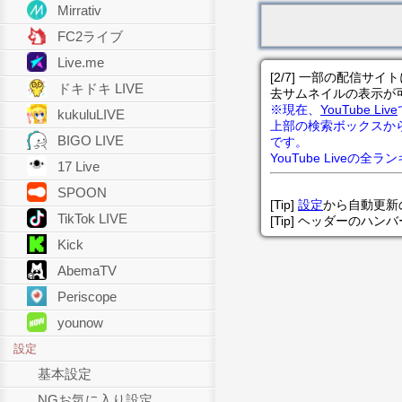
Mirrativ
FC2ライブ
Live.me
[2/7] 一部の配信
ドキドキ LIVE
去サムネイルの表示が
※現在、
YouTube Live
kukuluLIVE
上部の検索ボックスか
BIGO LIVE
です。
YouTube Liveの全
17 Live
SPOON
[Tip]
設定
から自動更新
TikTok LIVE
[Tip] ヘッダーのハ
Kick
AbemaTV
Periscope
younow
設定
基本設定
NGお気に入り設定