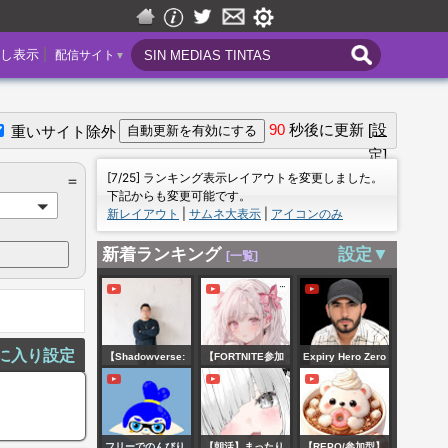
|
し表示
配信サイト
▼
90
秒後に更新
[設
重いサイト除外
定]
＝
[7/25] ランキング表示レイアウトを変更しました。
＝
下記からも変更可能です。
新レイアウト
|
サムネ大表示
|
アイコンのみ
新着ランキング
設定▼
[一覧]
に入り設定
【Shadowverse:
【FORTNITE参加
Expiry Hero Zero
Worlds
型】8/7 まったり昼
Trade Nifty
Beyond】 努力は
活～☺️初見さん大
SENSEX | Live
大事 【シャドバ
歓迎～😊1000人ま
Trading |
フリーでのんびり
【朝活】まったり
【REPO/参加型】