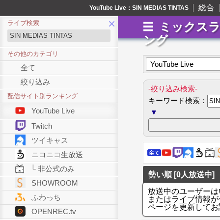
総合
YouTube Live：SIN MEDIAS TINTAS
×
ライブ検索
ミックス
ング
その他のカテゴリ
YouTube Live
全て
絞り込み
-絞り込み検索-
配信サイト別ランキング
キーワード検索：
YouTube Live
▼
Twitch
ツイキャス
ニコニコ生放送
└ 非公式のみ
勢い順 [0人放送中]
SHOWROOM
放送中のユーザーは
ふわっち
またはライブ情報が
ページを更新してお
OPENREC.tv