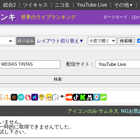
総合2
ツイキャス
ニコ生
YouTube Live
その他
▼
ランキ
|
世界のライブランキング
ダークモード
ぼか
レイアウト切り替え▼
配信サイト：
YouTube Live
アイコンのみ
サムネ大
NGお気
いません。
一時的に取得できませんでした。
試し下さい。