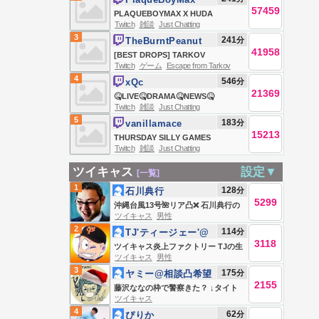
57459
PLAQUEBOYMAX X HUDA
Twitch
雑談
Just Chatting
MUSTAFA PART 2 🙃
3
241
分
TheBurntPeanut
41958
[BEST DROPS] TARKOV
Twitch
ゲーム
Escape from Tarkov
SEASONAL | DAY 4 | HutchMF x
4
546
分
xQc
GIMMICK | THICC MEN THURSDAY
21369
🤒LIVE🤒DRAMA🤒NEWS🤒
| #BUNGULATE
Twitch
雑談
Just Chatting
COBBLEMON🤒IS LIVE🤒DAY4
5
183
分
vanillamace
IMPORTANT🤒LOCK IN🤒QUICKLY
15213
THURSDAY SILLY GAMES
🤒BIG THINGS TODAY🤒DONT
Twitch
雑談
Just Chatting
SLEEP IN🤒
ツイキャス
設定▼
[一覧]
1
128
分
石川典行
5299
沖縄台風13号🌺リア凸❌ 石川典行の
ツイキャス
男性
ノリユキラジオ
2
114
分
TJ'ティージェー'@
3118
駄馬隊
ツイキャス炎上ファクトリー TJの生
ツイキャス
男性
でやらせて！！
3
175
分
ヤミー@相談凸希望
2155
はLINEへ
藤沢ななの枠で警察きた？ ↓タイト
ツイキャス
ル↓
4
62
分
ぴりか