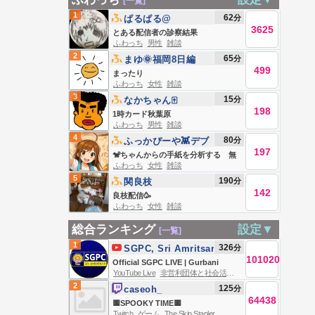
[一覧]
1
62
分
ぱるぱる@
3625
とある配信者の診察結果
ふわっち
男性
雑談
2
65
分
まゆ🌞福岡8日編
499
まったり
ふわっち
女性
雑談
3
15
分
なかちゃん🀄️
198
1時カード秋葉原
ふわっち
男性
雑談
4
80
分
ふっかぴーや👾デブ
197
編
🐒ちゃんからの手紙を分析する 無
ふわっち
女性
雑談
通知
5
190
分
関良枝
142
良枝配信🥳
ふわっち
女性
雑談
総合ランキング
設定▼
[一覧]
1
326
分
SGPC, Sri Amritsar
101020
Official SGPC LIVE | Gurbani
YouTube Live
非営利団体と社会活動
Kirtan | Sachkhand Sri Harmandir
2
125
分
caseoh_
Sahib, Sri Amritsar | 07.08.2026
64438
🟨SPOOKY TIME🟨
Twitch
ゲーム
The Skin Stapler