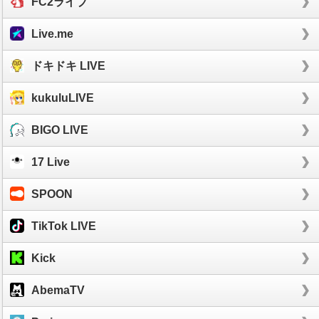
FC2ライブ
Live.me
ドキドキ LIVE
kukuluLIVE
BIGO LIVE
17 Live
SPOON
TikTok LIVE
Kick
AbemaTV