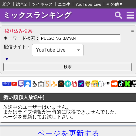
総合
総合2
ツイキャス
ニコ生
YouTube Live
その他
▼
ミックスランキング
-絞り込み検索-
＝
キーワード検索：
配信サイト：
YouTube Live
▼
勢い順 [0人放送中]
放送中のユーザーはいません。
またはライブ情報が一時的に取得できませんでした。
ページを更新してお試し下さい。
ページを更新する