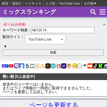
総合
総合2
ツイキャス
ニコ生
YouTube Live
その他
▼
ミックスランキング
-絞り込み検索-
＝
キーワード検索：
配信サイト：
YouTube Live
▼
勢い順 [0人放送中]
放送中のユーザーはいません。
またはライブ情報が一時的に取得できませんでした。
ページを更新してお試し下さい。
ページを更新する