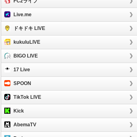
FC2ライブ
Live.me
ドキドキ LIVE
kukuluLIVE
BIGO LIVE
17 Live
SPOON
TikTok LIVE
Kick
AbemaTV