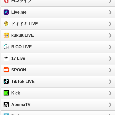
FC2ライブ
Live.me
ドキドキ LIVE
kukuluLIVE
BIGO LIVE
17 Live
SPOON
TikTok LIVE
Kick
AbemaTV