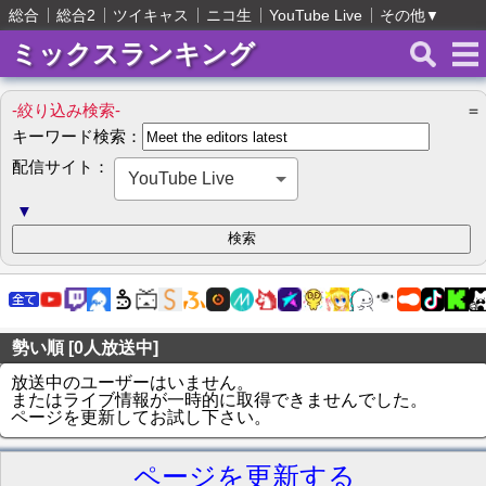
総合
総合2
ツイキャス
ニコ生
YouTube Live
その他
▼
ミックスランキング
-絞り込み検索-
＝
キーワード検索：
配信サイト：
YouTube Live
▼
勢い順 [0人放送中]
放送中のユーザーはいません。
またはライブ情報が一時的に取得できませんでした。
ページを更新してお試し下さい。
ページを更新する