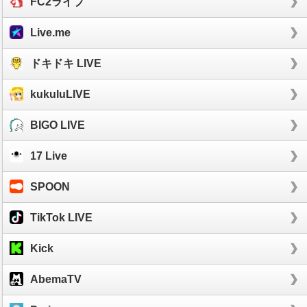
FC2ライブ
Live.me
ドキドキ LIVE
kukuluLIVE
BIGO LIVE
17 Live
SPOON
TikTok LIVE
Kick
AbemaTV