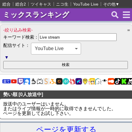
総合
総合2
ツイキャス
ニコ生
YouTube Live
その他
▼
ミックスランキング
-絞り込み検索-
＝
キーワード検索：
配信サイト：
YouTube Live
▼
勢い順 [0人放送中]
放送中のユーザーはいません。
またはライブ情報が一時的に取得できませんでした。
ページを更新してお試し下さい。
ページを更新する