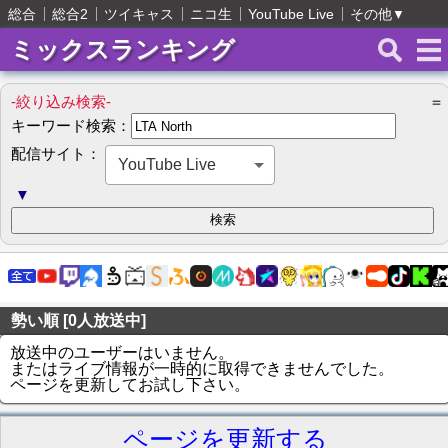
総合
総合2
ツイキャス
ニコ生
YouTube Live
その他
▼
ミックスランキング
-絞り込み検索-
＝
キーワード検索：
配信サイト：
YouTube Live
▼
勢い順 [0人放送中]
放送中のユーザーはいません。
またはライブ情報が一時的に取得できませんでした。
ページを更新してお試し下さい。
ページを更新する