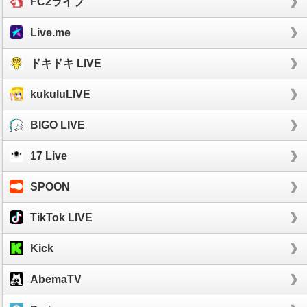
FC2ライブ
Live.me
ドキドキ LIVE
kukuluLIVE
BIGO LIVE
17 Live
SPOON
TikTok LIVE
Kick
AbemaTV