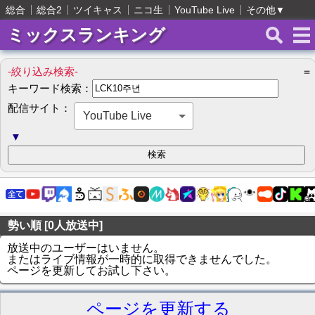
総合
総合2
ツイキャス
ニコ生
YouTube Live
その他
▼
ミックスランキング
-絞り込み検索-
＝
キーワード検索：
配信サイト：
YouTube Live
▼
勢い順 [0人放送中]
放送中のユーザーはいません。
またはライブ情報が一時的に取得できませんでした。
ページを更新してお試し下さい。
ページを更新する