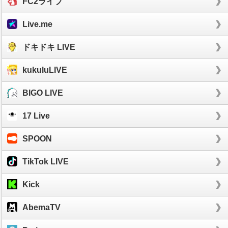
FC2ライブ
Live.me
ドキドキ LIVE
kukuluLIVE
BIGO LIVE
17 Live
SPOON
TikTok LIVE
Kick
AbemaTV