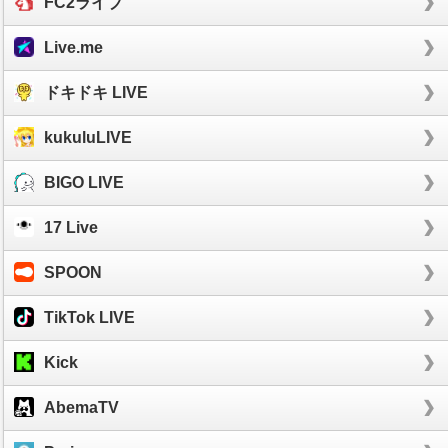
FC2ライブ
Live.me
ドキドキ LIVE
kukuluLIVE
BIGO LIVE
17 Live
SPOON
TikTok LIVE
Kick
AbemaTV