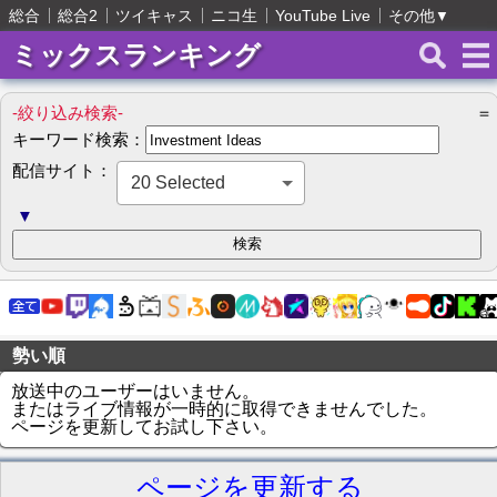
総合
総合2
ツイキャス
ニコ生
YouTube Live
その他
▼
ミックスランキング
-絞り込み検索-
＝
キーワード検索：
配信サイト：
20 Selected
▼
勢い順
放送中のユーザーはいません。
またはライブ情報が一時的に取得できませんでした。
ページを更新してお試し下さい。
ページを更新する