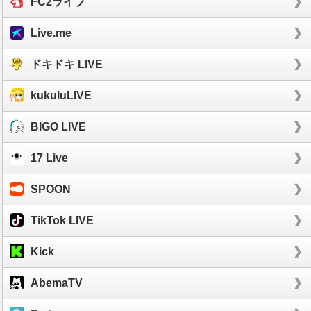
FC2ライブ
Live.me
ドキドキ LIVE
kukuluLIVE
BIGO LIVE
17 Live
SPOON
TikTok LIVE
Kick
AbemaTV