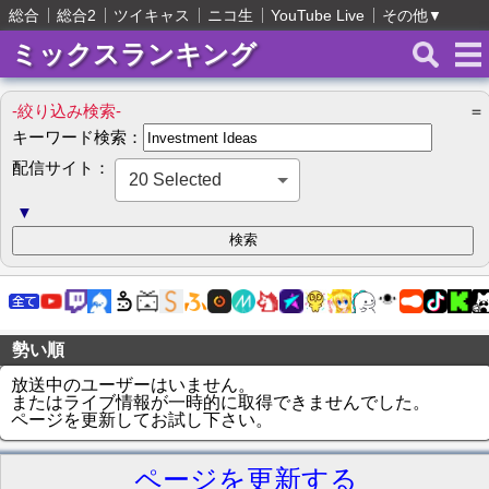
総合
総合2
ツイキャス
ニコ生
YouTube Live
その他
▼
ミックスランキング
-絞り込み検索-
＝
キーワード検索：
配信サイト：
20 Selected
▼
勢い順
放送中のユーザーはいません。
またはライブ情報が一時的に取得できませんでした。
ページを更新してお試し下さい。
ページを更新する