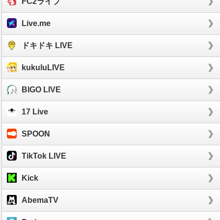
FC2ライブ
Live.me
ドキドキ LIVE
kukuluLIVE
BIGO LIVE
17 Live
SPOON
TikTok LIVE
Kick
AbemaTV