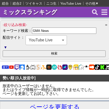
総合
総合2
ツイキャス
ニコ生
YouTube Live
その他
▼
ミックスランキング
-絞り込み検索-
＝
キーワード検索：
配信サイト：
YouTube Live
▼
勢い順 [0人放送中]
放送中のユーザーはいません。
またはライブ情報が一時的に取得できませんでした。
ページを更新してお試し下さい。
ページを更新する