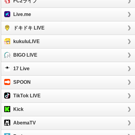
FC2ライブ
Live.me
ドキドキ LIVE
kukuluLIVE
BIGO LIVE
17 Live
SPOON
TikTok LIVE
Kick
AbemaTV