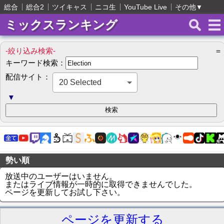
総合
総合2
ツイキャス
ニコ生
YouTube Live
その他
▼
ミックスランキング
-絞り込み検索-
＝
キーワード検索：
配信サイト：
20 Selected
▼
勢い順
放送中のユーザーはいません。
またはライブ情報が一時的に取得できませんでした。
ページを更新してお試し下さい。
ページを更新する