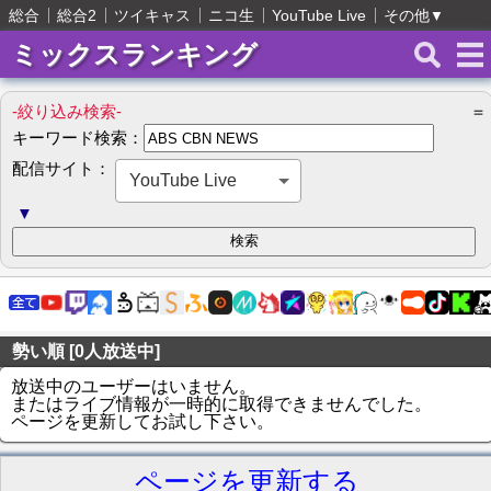
総合
総合2
ツイキャス
ニコ生
YouTube Live
その他
▼
ミックスランキング
-絞り込み検索-
＝
キーワード検索：
配信サイト：
YouTube Live
▼
勢い順 [0人放送中]
放送中のユーザーはいません。
またはライブ情報が一時的に取得できませんでした。
ページを更新してお試し下さい。
ページを更新する