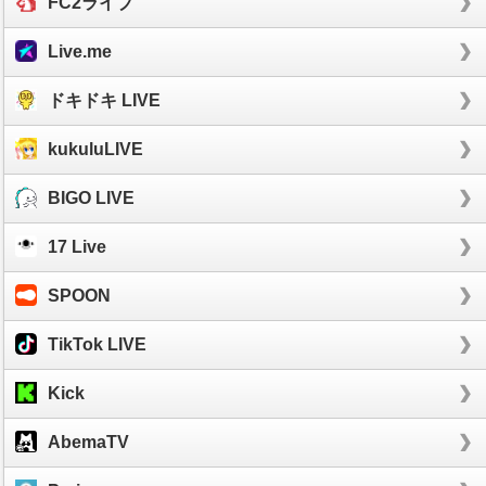
FC2ライブ
Live.me
ドキドキ LIVE
kukuluLIVE
BIGO LIVE
17 Live
SPOON
TikTok LIVE
Kick
AbemaTV