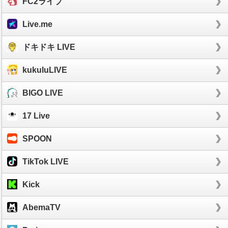
FC2ライブ
Live.me
ドキドキ LIVE
kukuluLIVE
BIGO LIVE
17 Live
SPOON
TikTok LIVE
Kick
AbemaTV