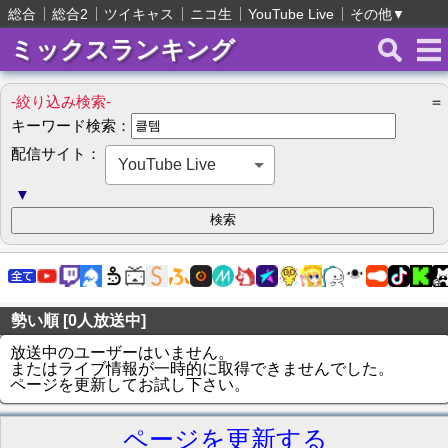
総合
総合2
ツイキャス
ニコ生
YouTube Live
その他
▼
ミックスランキング
-絞り込み検索-
＝
キーワード検索：
配信サイト：
YouTube Live
▼
勢い順 [0人放送中]
放送中のユーザーはいません。
またはライブ情報が一時的に取得できませんでした。
ページを更新してお試し下さい。
ページを更新する