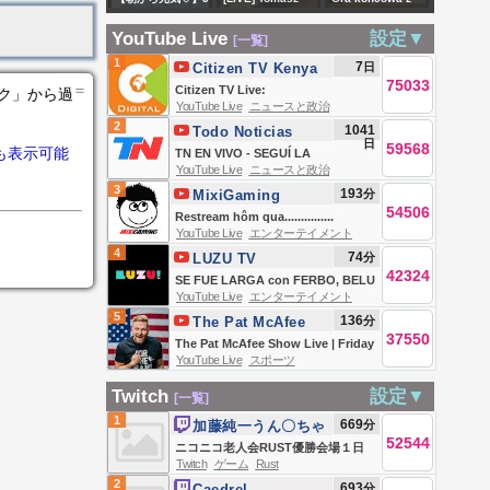
信 singing stream
配信中】
odwagę w
分間あいさつが無
Wiejski, Jan
Iranem. Złoto i
#shorts #karaoke
podejmowaniu
YouTube Live
設定▼
[一覧]
いと消える…皆で1
Piński i Tomasz
kryzys.
【渚沢シチ / ミクス
decyzji | 07.08
1
7
日
Citizen TV Kenya
時間以上話し隊！
Szwejgiert na
75033
ト 】
＝
Citizen TV Live:
ンク」から過
#vtuber #朝活 #雑
żywo. Ostatni rok
YouTube Live
ニュースと政治
2
1041
談 #おはよう
Todo Noticias
Kaczyńskiego w
日
59568
も表示可能
TN EN VIVO - SEGUÍ LA
vtuber #初見さん
polityce?
YouTube Live
ニュースと政治
TRANSMISIÓN EN VIVO DE TODO
大歓迎
3
193
分
MixiGaming
NOTICIAS
54506
Restream hôm qua...............
YouTube Live
エンターテイメント
4
74
分
LUZU TV
42324
SE FUE LARGA con FERBO, BELU
YouTube Live
エンターテイメント
NEGRI, DOMI FAENA Y TEO D
5
136
分
The Pat McAfee
´ELIA | EN VIVO
37550
Show
The Pat McAfee Show Live | Friday
YouTube Live
スポーツ
August 7th 2026
Twitch
設定▼
[一覧]
1
669
分
加藤純一うん〇ちゃ
52544
ん
ニコニコ老人会RUST優勝会場１日
Twitch
ゲーム
Rust
目
2
693
分
Caedrel