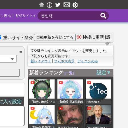
|
し表示
配信サイト
▼
90
秒後に更新
[設
重いサイト除外
定]
＝
[7/25] ランキング表示レイアウトを変更しました。
＝
下記からも変更可能です。
新レイアウト
|
サムネ大表示
|
アイコンのみ
新着ランキング
設定▼
[一覧]
に入り設定
【朝活 / 歌枠】アニ
【雑談】第4回早起
Różaniec
ソンボカロなんで
きさんと夜更かし
Teobańkologia z
も歌う！初見さん
さんが交差する朝
bł. Edmundem
大歓迎！💫縦型配
🌞【Palmuと同時
Bojanowskim o
【朝から元気♡】5
[LIVE] Tomasz
Gra końcowa z