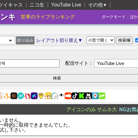
ツイキャス
ニコ生
YouTube Live
その他
▼
ランキ
|
世界のライブランキング
ダークモード
ぼか
レイアウト切り替え▼
配信サイト：
YouTube Live
アイコンのみ
サムネ大
NGお気
いません。
一時的に取得できませんでした。
試し下さい。