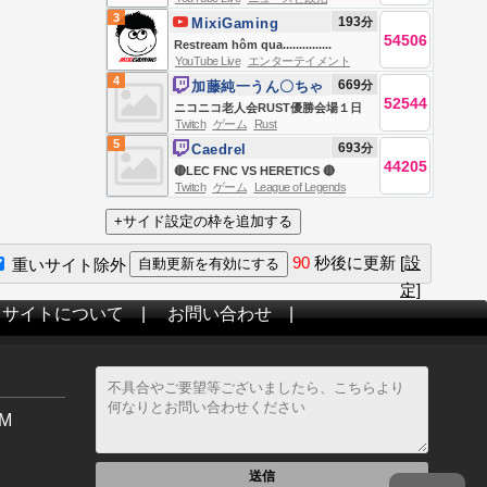
TRANSMISIÓN EN VIVO DE TODO
3
193
分
MixiGaming
NOTICIAS
54506
Restream hôm qua...............
YouTube Live
エンターテイメント
4
669
分
加藤純一うん〇ちゃ
52544
ん
ニコニコ老人会RUST優勝会場１日
Twitch
ゲーム
Rust
目
5
693
分
Caedrel
44205
🔴LEC FNC VS HERETICS 🔴
Twitch
ゲーム
League of Legends
90
秒後に更新
[設
重いサイト除外
定]
当サイトについて
|
お問い合わせ
|
M
送信