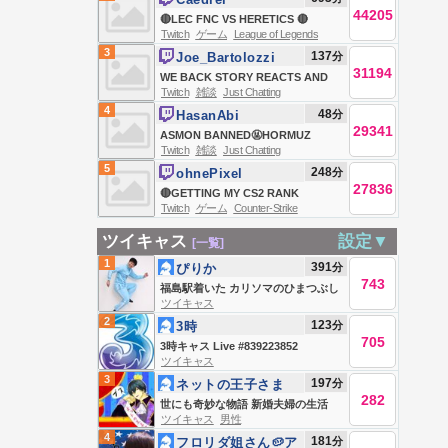
44205
🔴LEC FNC VS HERETICS 🔴
Twitch
ゲーム
League of Legends
3
137
分
Joe_Bartolozzi
31194
WE BACK STORY REACTS AND
Twitch
雑談
Just Chatting
GAMING JOIN JOIN JOIN
4
48
分
HasanAbi
29341
ASMON BANNED🤬HORMUZ
Twitch
雑談
Just Chatting
DEAL🤬TRUMP AGAINST
5
248
分
ohnePixel
BIRTHRIGHT AGAIN🤬STRAIT
27836
🔴GETTING MY CS2 RANK
CLOSED🤬PUBLIC ENEMY #1🤬
Twitch
ゲーム
Counter-Strike
(ACTUAL TRYHARDING)🔴
HONG DYNASTY IN WI🤬GAME
ツイキャス
設定▼
[一覧]
NIGHT FEAR&🤬
1
391
分
ぴりか
743
福島駅着いた カリソマのひまつぶし
ツイキャス
2
123
分
3時
705
3時キャス Live #839223852
ツイキャス
3
197
分
ネットの王子さま
282
(笑)
世にも奇妙な物語 新婚夫婦の生活
ツイキャス
男性
4
181
分
フロリダ姐さん🥔ア