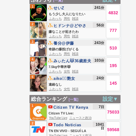
[一覧]
1
241
分
せいZ
4832
もう少し大人になりたい
ふわっち
男性
雑談
2
56
分
ヒドンナ@どやさ
777
嫌なことが起きたわ
ふわっち
男性
雑談
3
243
分
養分@伊藤
510
奇跡の爆投げがくる
ふわっち
男性
雑談
4
103
分
みぃたん🐱36歳差夫
195
婦の大食い嫁
7.5kg中華丼😾
ふわっち
女性
雑談
5
24
分
aiko❤️‍🔥艶女
145
連絡なし
ふわっち
女性
雑談
総合ランキング
設定▼
[一覧]
1
7
日
Citizen TV Kenya
75033
Citizen TV Live:
YouTube Live
ニュースと政治
2
1041
Todo Noticias
日
59568
TN EN VIVO - SEGUÍ LA
YouTube Live
ニュースと政治