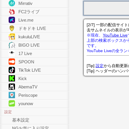
Mirrativ
FC2ライブ
Live.me
[2/7] 一部の配信
ドキドキ LIVE
去サムネイルの表示が
※現在、
YouTube Live
kukuluLIVE
上部の検索ボックスか
BIGO LIVE
です。
YouTube Liveの全
17 Live
SPOON
[Tip]
設定
から自動更新
TikTok LIVE
[Tip] ヘッダーのハ
Kick
AbemaTV
Periscope
younow
設定
基本設定
NGお気に入り設定