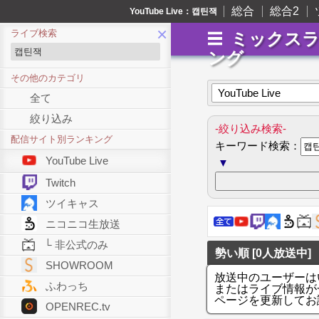
総合
総合2
YouTube Live：캡틴잭
×
ライブ検索
ミックス
ング
その他のカテゴリ
YouTube Live
全て
絞り込み
-絞り込み検索-
配信サイト別ランキング
キーワード検索：
YouTube Live
▼
Twitch
ツイキャス
ニコニコ生放送
└ 非公式のみ
勢い順 [0人放送中]
SHOWROOM
放送中のユーザーは
ふわっち
またはライブ情報が
ページを更新してお
OPENREC.tv