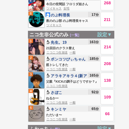
268
メリカンばばあ
今日の世間話 フロリダ姐さん
ツイキャス
女性
5
17
分
のぶ料理長
211
夜ののぶ部 のぶ料理長キャス
ツイキャス
ニコ生非公式のみ
設定▼
[一覧]
1
163
分
先生。19
214
21回目のクラス替え
ニコニコ生放送
一般
2
185
分
ポンコツびぃちゃん
208
(無敵)
筋トレしてきた
ニコニコ生放送
一般
3
165
分
アラキアキラ４(新ア
138
カウント)
父親『KICKの調子はどうですか？』
ニコニコ生放送
4
92
分
さぼこ
109
ねるかー
ニコニコ生放送
一般
5
65
分
キンミヤ
66
ただいま〜
ニコニコ生放送
一般
ふわっち
設定▼