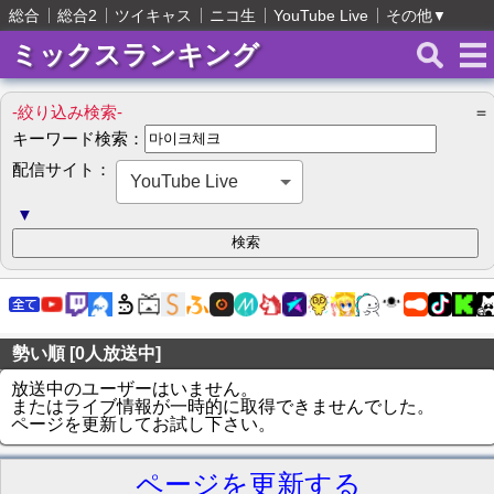
総合
総合2
ツイキャス
ニコ生
YouTube Live
その他
▼
ミックスランキング
-絞り込み検索-
＝
キーワード検索：
配信サイト：
YouTube Live
▼
勢い順 [0人放送中]
放送中のユーザーはいません。
またはライブ情報が一時的に取得できませんでした。
ページを更新してお試し下さい。
ページを更新する