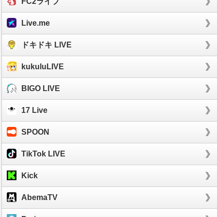
FC2ライブ
Live.me
ドキドキ LIVE
kukuluLIVE
BIGO LIVE
17 Live
SPOON
TikTok LIVE
Kick
AbemaTV