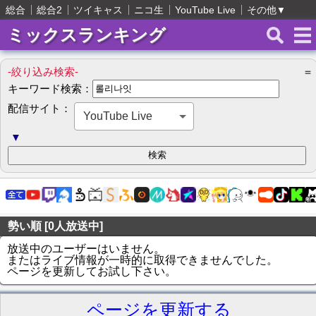
総合
総合2
ツイキャス
ニコ生
YouTube Live
その他
▼
ミックスランキング
-絞り込み検索-
＝
キーワード検索：
配信サイト：
YouTube Live
▼
勢い順 [0人放送中]
放送中のユーザーはいません。
またはライブ情報が一時的に取得できませんでした。
ページを更新してお試し下さい。
ページを更新する