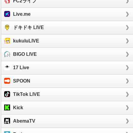
FC2ライブ
Live.me
ドキドキ LIVE
kukuluLIVE
BIGO LIVE
17 Live
SPOON
TikTok LIVE
Kick
AbemaTV