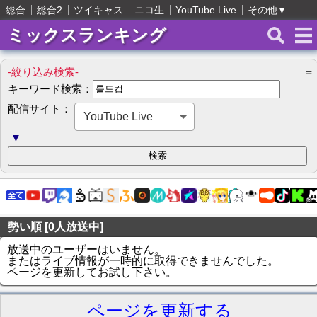
総合
総合2
ツイキャス
ニコ生
YouTube Live
その他
▼
ミックスランキング
-絞り込み検索-
＝
キーワード検索：
配信サイト：
YouTube Live
▼
勢い順 [0人放送中]
放送中のユーザーはいません。
またはライブ情報が一時的に取得できませんでした。
ページを更新してお試し下さい。
ページを更新する