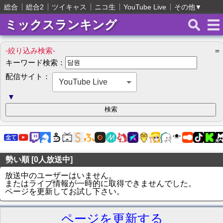
総合
総合2
ツイキャス
ニコ生
YouTube Live
その他
▼
ミックスランキング
-絞り込み検索-
＝
キーワード検索：
配信サイト：
YouTube Live
▼
勢い順 [0人放送中]
放送中のユーザーはいません。
またはライブ情報が一時的に取得できませんでした。
ページを更新してお試し下さい。
ページを更新する