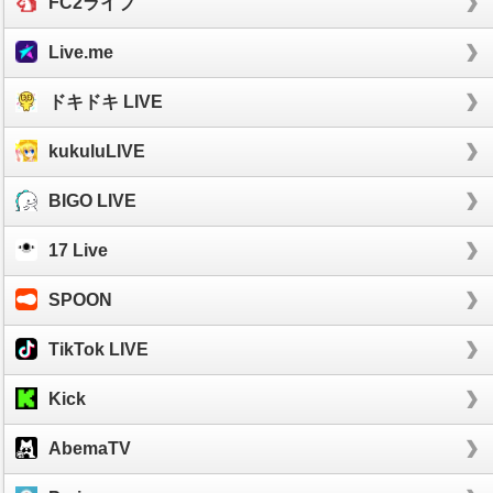
FC2ライブ
Live.me
ドキドキ LIVE
kukuluLIVE
BIGO LIVE
17 Live
SPOON
TikTok LIVE
Kick
AbemaTV