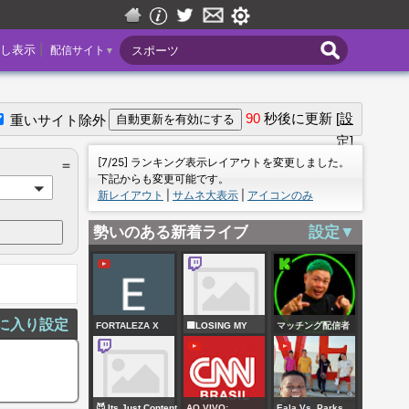
|
し表示
配信サイト
▼
90
秒後に更新
[設
重いサイト除外
定]
＝
[7/25] ランキング表示レイアウトを変更しました。
＝
下記からも変更可能です。
新レイアウト
|
サムネ大表示
|
アイコンのみ
勢いのある新着ライブ
設定▼
に入り設定
FORTALEZA X
🟨LOSING MY
マッチング配信者
PALMEIRAS AO
MIND🟨
アプリ作りました
VIVO COM
IMAGENS
😈 Its Just Content
AO VIVO:
Eala Vs. Parks