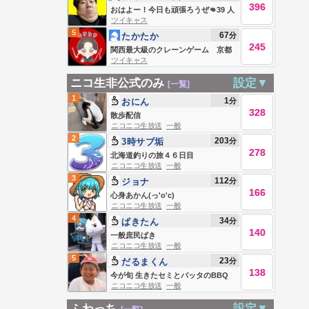
396
加川
おはよー！今日も頑張ろうぜ👊39 人
ツイキャス
生楽笑！
5
67
分
たかたか
245
関西最大級のクレーンゲーム 京都
ツイキャス
takataka
ニコ生非公式のみ
設定▼
[一覧]
1
1
分
おにん
328
散歩配信
ニコニコ生放送
一般
2
203
分
3時サブ垢
278
北海道釣りの旅４６日目
ニコニコ生放送
一般
3
112
分
ジョナ
166
心身あかん(っ'o'c)
ニコニコ生放送
一般
4
34
分
ぱきたん
140
一般庶民ぱき
ニコニコ生放送
一般
5
23
分
だるまくん
138
今が旬 生きたセミとバッタのBBQ
ニコニコ生放送
一般
ふわっち
設定▼