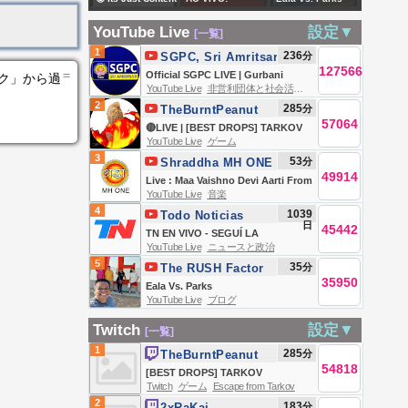
😈
MORAES, LULA E
YouTube Live
設定▼
[一覧]
ALCOLUMBRE SE
1
236
分
SGPC, Sri Amritsar
JUNTAM NA HORA
127566
＝
Official SGPC LIVE | Gurbani
ンク」から過
DO APERTO | WW
YouTube Live
非営利団体と社会活動
Kirtan | Sachkhand Sri Harmandir
2
285
分
TheBurntPeanut
Sahib, Sri Amritsar | 06.08.2026
57064
🔴LIVE | [BEST DROPS] TARKOV
YouTube Live
ゲーム
SEASONAL | DAY 3 | Hutch x
3
53
分
Shraddha MH ONE
GIMMICK | WACKADOODLE
49914
Live : Maa Vaishno Devi Aarti From
WEDNESDAY | #BUNGULATE
YouTube Live
音楽
Bhawan | माता वैष्णो देवी आरती | 06
4
1039
Todo Noticias
August 2026
日
45442
TN EN VIVO - SEGUÍ LA
YouTube Live
ニュースと政治
TRANSMISIÓN EN VIVO DE TODO
5
35
分
The RUSH Factor
NOTICIAS
35950
TV
Eala Vs. Parks
YouTube Live
ブログ
Twitch
設定▼
[一覧]
1
285
分
TheBurntPeanut
54818
[BEST DROPS] TARKOV
Twitch
ゲーム
Escape from Tarkov
SEASONAL | DAY 3 | HutchMF x
2
183
分
2xRaKai