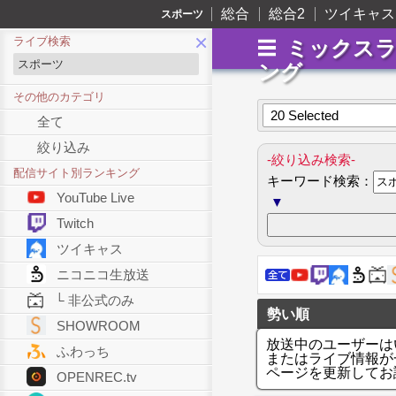
総合
総合2
ツイキャス
スポーツ
×
ライブ検索
ミックス
ング
その他のカテゴリ
20 Selected
全て
絞り込み
-絞り込み検索-
配信サイト別ランキング
キーワード検索：
YouTube Live
▼
Twitch
ツイキャス
ニコニコ生放送
└ 非公式のみ
勢い順
SHOWROOM
放送中のユーザーは
ふわっち
またはライブ情報が
ページを更新してお
OPENREC.tv