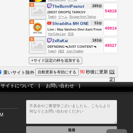
SEASONAL | DAY 3 | Hutch x
3
285
分
TheBurntPeanut
GIMMICK | WACKADOODLE
54818
[BEST DROPS] TARKOV
WEDNESDAY | #BUNGULATE
Twitch
ゲーム
Escape from Tarkov
SEASONAL | DAY 3 | HutchMF x
4
53
分
Shraddha MH ONE
GIMMICK | WACKADOODLE
49914
Live : Maa Vaishno Devi Aarti From
WEDNESDAY | #BUNGULATE
YouTube Live
音楽
Bhawan | माता वैष्णो देवी आरती | 06
5
183
分
2xRaKai
August 2026
49527
DEFNDING🔫JUST CONTENT🔫
Twitch
雑談
Just Chatting
HES BACK🔫LOCK IN🔫
90
秒後に更新
[設
重いサイト除外
定]
当サイトについて
|
お問い合わせ
|
M
送信