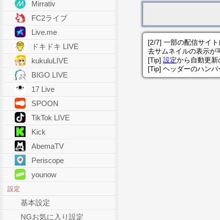
Mirrativ
FC2ライブ
Live.me
[2/7] 一部の配信
ドキドキ LIVE
去サムネイルの表示が
[Tip]
設定
から自動更新
kukuluLIVE
[Tip] ヘッダーのハ
BIGO LIVE
17 Live
SPOON
TikTok LIVE
Kick
AbemaTV
Periscope
younow
設定
基本設定
NGお気に入り設定