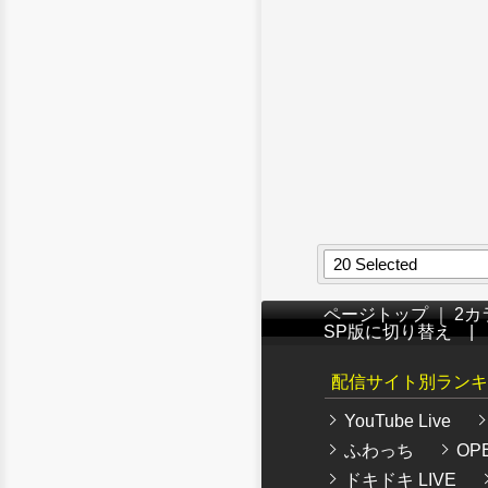
20 Selected
ページトップ
｜
2カ
SP版に切り替え
配信サイト別ランキ
YouTube Live
ふわっち
OPE
ドキドキ LIVE