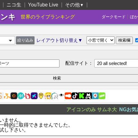
ニコ生
YouTube Live
その他
▼
ランキ
|
世界のライブランキング
ダークモード
ぼか
レイアウト切り替え▼
配信サイト：
20 all selected!
アイコンのみ
サムネ大
NGお気
いません。
一時的に取得できませんでした。
試し下さい。