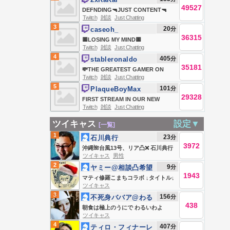
GIMMICK | WACKADOODLE
49527
DEFNDING🔫JUST CONTENT🔫
WEDNESDAY | #BUNGULATE
Twitch
雑談
Just Chatting
HES BACK🔫LOCK IN🔫
3
20
分
caseoh_
36315
🟨LOSING MY MIND🟨
Twitch
雑談
Just Chatting
4
405
分
stableronaldo
35181
💸THE GREATEST GAMER ON
Twitch
雑談
Just Chatting
TWITCH 💸 REACTS 💸 GOOD
5
101
分
PlaqueBoyMax
VIBES 💸 GAMES 💸 DRAMA 💸
29328
FIRST STREAM IN OUR NEW
LIFE 💸 UPDATES 💸 W 💸
Twitch
雑談
Just Chatting
HOUSE ⭐
[twitter/insta stableronaldo] !po
ツイキャス
設定▼
[一覧]
!com !sub
1
23
分
石川典行
3972
沖縄🌺台風13号、リア凸❌ 石川典行
ツイキャス
男性
のノリユキラジオ
2
9
分
ヤミー@相談凸希望
1943
はLINEへ
マティ修羅こまちコラボ ↓タイトル↓
ツイキャス
3
156
分
不死身ババア@わる
438
いわよ
朝食は極上のうにで わるいわよ
ツイキャス
4
407
分
ティロ・フィナーレ