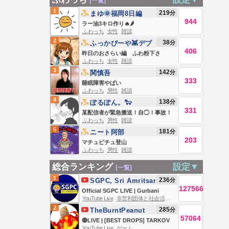
[一覧]
1
219
分
まゆ🌞福岡8日編
944
ラー油3キロ作り🔥🌶️
ふわっち
女性
雑談
2
38
分
ふっかぴーや👾デブ
406
編
昨日のおさらい編 ふわ粉下さ
ふわっち
女性
雑談
い！！！！！
3
142
分
関慎吾
333
睡眠障害やばい
ふわっち
男性
雑談
4
138
分
ぽるぽん。🐑
331
某配信者が緊急搬送！自◯！事故！
ふわっち
男性
雑談
ふわっちニュース
5
181
分
ニート阿部
203
マチュピチュ登山
ふわっち
男性
雑談
総合ランキング
設定▼
[一覧]
1
236
分
SGPC, Sri Amritsar
127566
Official SGPC LIVE | Gurbani
YouTube Live
非営利団体と社会活動
Kirtan | Sachkhand Sri Harmandir
2
285
分
TheBurntPeanut
Sahib, Sri Amritsar | 06.08.2026
57064
🔴LIVE | [BEST DROPS] TARKOV
YouTube Live
ゲーム