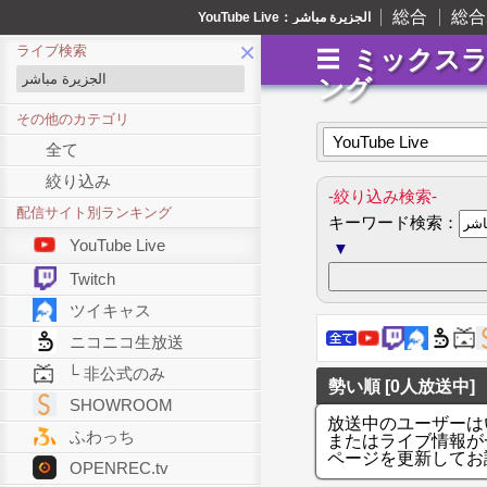
総合
総合
YouTube Live：الجزيرة مباشر
×
ライブ検索
ミックス
ング
その他のカテゴリ
YouTube Live
全て
絞り込み
-絞り込み検索-
配信サイト別ランキング
キーワード検索：
YouTube Live
▼
Twitch
ツイキャス
ニコニコ生放送
└ 非公式のみ
勢い順 [0人放送中]
SHOWROOM
放送中のユーザーは
ふわっち
またはライブ情報が
ページを更新してお
OPENREC.tv