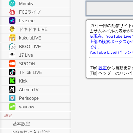
Mirrativ
FC2ライブ
Live.me
[2/7] 一部の配信
ドキドキ LIVE
去サムネイルの表示が
※現在、
YouTube Live
kukuluLIVE
上部の検索ボックスか
BIGO LIVE
です。
YouTube Liveの全
17 Live
SPOON
[Tip]
設定
から自動更新
TikTok LIVE
[Tip] ヘッダーのハ
Kick
AbemaTV
Periscope
younow
設定
基本設定
NGお気に入り設定