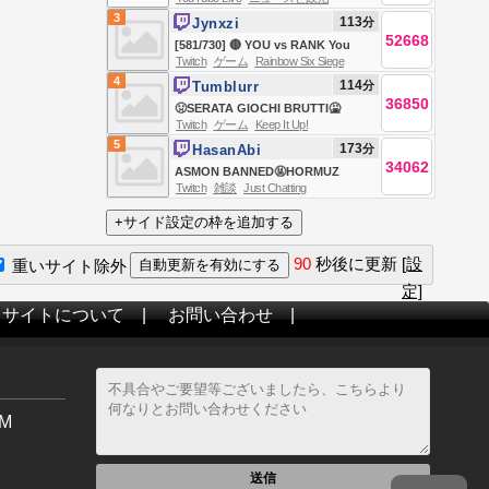
TRANSMISIÓN EN VIVO DE TODO
3
113
分
Jynxzi
NOTICIAS
52668
[581/730] 🔴 YOU vs RANK You
Twitch
ゲーム
Rainbow Six Siege
Deserve -> DONUT SMP DAY 2 🔴
4
114
分
Tumblurr
36850
🤢SERATA GIOCHI BRUTTI🤮
Twitch
ゲーム
Keep It Up!
REACTIONS💥E SORPRESA💥
5
173
分
HasanAbi
34062
ASMON BANNED🤬HORMUZ
Twitch
雑談
Just Chatting
DEAL🤬TRUMP AGAINST
BIRTHRIGHT AGAIN🤬STRAIT
CLOSED🤬PUBLIC ENEMY #1🤬
90
秒後に更新
[設
重いサイト除外
HONG DYNASTY IN WI🤬GAME
定]
NIGHT FEAR&🤬
当サイトについて
|
お問い合わせ
|
M
送信