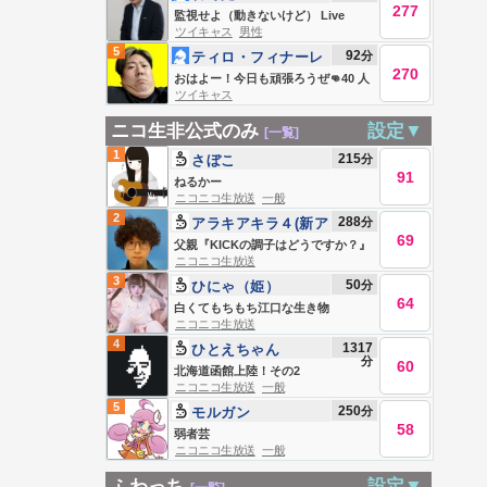
277
監視せよ（動きないけど） Live
ツイキャス
男性
#839228396
5
92
分
ティロ・フィナーレ
270
加川
おはよー！今日も頑張ろうぜ👊40 人
ツイキャス
生楽笑！
ニコ生非公式のみ
設定▼
[一覧]
1
215
分
さぼこ
91
ねるかー
ニコニコ生放送
一般
2
288
分
アラキアキラ４(新ア
69
カウント)
父親『KICKの調子はどうですか？』
ニコニコ生放送
3
50
分
ひにゃ（姫）
64
白くてもちもち江口な生き物
ニコニコ生放送
4
1317
ひとえちゃん
分
60
北海道函館上陸！その2
ニコニコ生放送
一般
5
250
分
モルガン
58
弱者芸
ニコニコ生放送
一般
ふわっち
設定▼