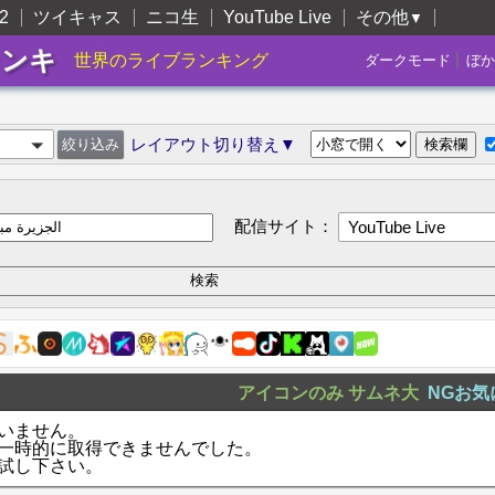
2
ツイキャス
ニコ生
YouTube Live
その他
▼
ランキ
|
世界のライブランキング
ダークモード
ぼか
レイアウト切り替え▼
配信サイト：
YouTube Live
アイコンのみ
サムネ大
NGお気
いません。
一時的に取得できませんでした。
試し下さい。