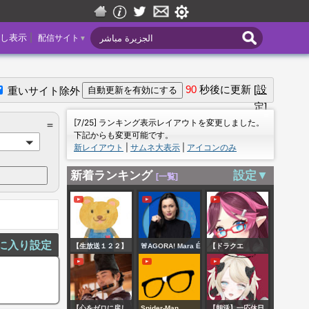
|
し表示
配信サイト
▼
90
秒後に更新
[設
重いサイト除外
定]
＝
[7/25] ランキング表示レイアウトを変更しました。
＝
下記からも変更可能です。
新レイアウト
|
サムネ大表示
|
アイコンのみ
新着ランキング
設定▼
[一覧]
に入り設定
【生放送１２２】
🚨AGORA! Mara É
【ドラクエ
パンナコッタ早朝
DESMASCARADA
10/DQX/Vtuber】
フライト♪
e PIOR
久々に防衛軍いき
ACONTECE; VAZA
たい気持ち
【心をゼロに戻し
Spider-Man
【朝活】一応休日