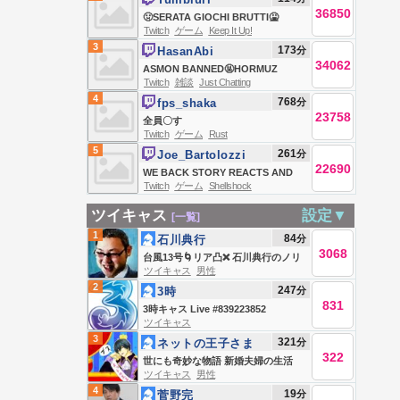
36850
🤢SERATA GIOCHI BRUTTI🤮
Twitch
ゲーム
Keep It Up!
REACTIONS💥E SORPRESA💥
3
173
分
HasanAbi
34062
ASMON BANNED🤬HORMUZ
Twitch
雑談
Just Chatting
DEAL🤬TRUMP AGAINST
4
768
分
fps_shaka
BIRTHRIGHT AGAIN🤬STRAIT
23758
全員〇す
CLOSED🤬PUBLIC ENEMY #1🤬
Twitch
ゲーム
Rust
HONG DYNASTY IN WI🤬GAME
5
261
分
Joe_Bartolozzi
NIGHT FEAR&🤬
22690
WE BACK STORY REACTS AND
Twitch
ゲーム
Shellshock
GAMING JOIN JOIN JOIN
ツイキャス
設定▼
[一覧]
1
84
分
石川典行
3068
台風13号🌀リア凸❌ 石川典行のノリ
ツイキャス
男性
ユキラジオ
2
247
分
3時
831
3時キャス Live #839223852
ツイキャス
3
321
分
ネットの王子さま
322
(笑)
世にも奇妙な物語 新婚夫婦の生活
ツイキャス
男性
4
19
分
菅野完