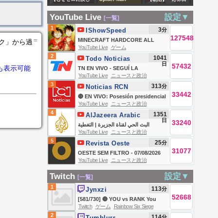
NOME ÉPICO em
て整える】今日が
DOOMED
と呼ばれる今日…
A Fazenda 18;
YouTube Live
設定▼
[一覧]
好転する純正律の
Avengers |
みんな起きてこれ
POLÊMICA com
1
3
分
IShowSpeed
龍笛 | Zen Flute
Villainous X-Men?
るかな？
127548
Boca Rosa
＝
MINECRAFT HARDCORE ALL
ンク」から過
Music Japan 🇯🇵
| Ring of Power
【#vtuber】
YouTube Live
ゲーム
BOSSES DAY 1 🍄🔨🧟‍♂️ft. KaiCenat
2
1041
| 2026/8/8(土)🦁
Todo Noticias
Desolation - FNT
日
57432
も表示可能
TN EN VIVO - SEGUÍ LA
VEGAS 418
YouTube Live
ニュースと政治
TRANSMISIÓN EN VIVO DE TODO
3
313
分
Noticias RCN
NOTICIAS
33442
🔴 EN VIVO: Posesión presidencial
YouTube Live
ニュースと政治
de Abelardo de la Espriella
4
1351
AlJazeera Arabic
日
33240
قناة الجزيرة
البث الحي لقناة الجزيرة | التغطية
YouTube Live
ニュースと政治
مستمرة
5
25
分
Revista Oeste
31077
OESTE SEM FILTRO - 07/08/2026
YouTube Live
ニュースと政治
Twitch
設定▼
[一覧]
1
113
分
Jynxzi
52668
[581/730] 🔴 YOU vs RANK You
Twitch
ゲーム
Rainbow Six Siege
Deserve -> DONUT SMP DAY 2 🔴
2
114
分
Tumblurr